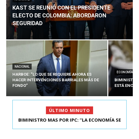
KAST SE REUNIÓ CON EL PRESIDENTE
ELECTO DE COLOMBIA: ABORDARON
SEGURIDAD
NACIONAL
ECONOMÍA
HARBOE: “LO QUE SE REQUIERE AHORA ES
HACER INTERVENCIONES BARRIALES MÁS DE
BIMINISTRO
FONDO”
ESTÁ ENCAU
ÚLTIMO MINUTO
BIMINISTRO MAS POR IPC: “LA ECONOMÍA SE
KAST SE REUNIÓ CON EL PRESIDENTE ELECTO DE
ESTÁ ENC...
COLOMBIA: A...