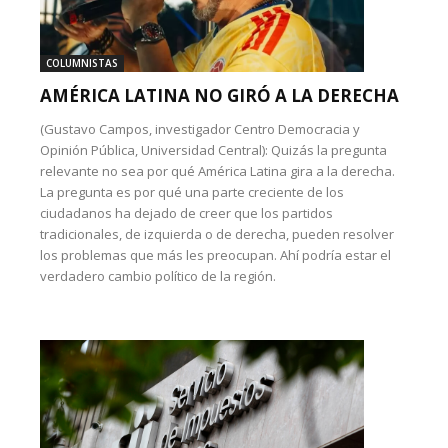
COLUMNISTAS
AMÉRICA LATINA NO GIRÓ A LA DERECHA
(Gustavo Campos, investigador Centro Democracia y
Opinión Pública, Universidad Central): Quizás la pregunta
relevante no sea por qué América Latina gira a la derecha.
La pregunta es por qué una parte creciente de los
ciudadanos ha dejado de creer que los partidos
tradicionales, de izquierda o de derecha, pueden resolver
los problemas que más les preocupan. Ahí podría estar el
verdadero cambio político de la región.