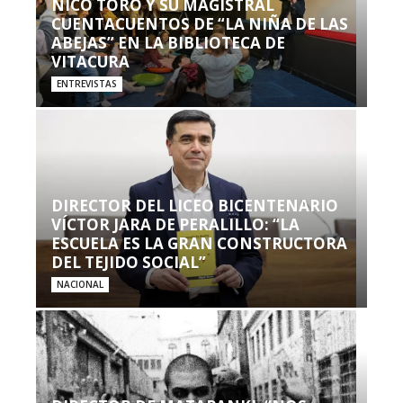
NICO TORO Y SU MAGISTRAL
CUENTACUENTOS DE “LA NIÑA DE LAS
ABEJAS” EN LA BIBLIOTECA DE
VITACURA
ENTREVISTAS
DIRECTOR DEL LICEO BICENTENARIO
VÍCTOR JARA DE PERALILLO: “LA
ESCUELA ES LA GRAN CONSTRUCTORA
DEL TEJIDO SOCIAL”
NACIONAL