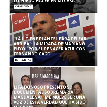
LO PUEDO HACER EN MI CASA’”
VANGUARDIA
“LA U TIENE PLANTEL PARA PELEAR
ARRIBA”: LA MIRADA DE MARIANO
PUYOL POR EL RENACER AZUL CON
FERNANDO GAGO
ENTREVISTAS
LITA DONOSO PRESENTÓ SU
DOCUMENTAL SOBRE MARÍA
MAGDALENA: “ME MUEVE SER UNA
VOZ DE ESTA VERDAD QUE HA SIDO