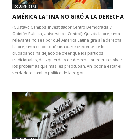
COLUMNISTAS
AMÉRICA LATINA NO GIRÓ A LA DERECHA
(Gustavo Campos, investigador Centro Democracia y
Opinión Pública, Universidad Central): Quizás la pregunta
relevante no sea por qué América Latina gira a la derecha.
La pregunta es por qué una parte creciente de los
ciudadanos ha dejado de creer que los partidos
tradicionales, de izquierda o de derecha, pueden resolver
los problemas que más les preocupan. Ahí podría estar el
verdadero cambio político de la región.