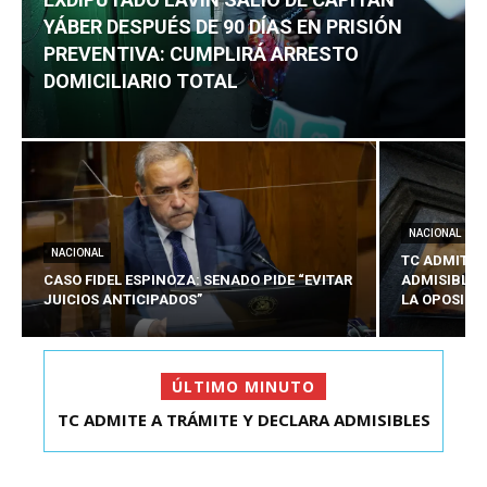
YÁBER DESPUÉS DE 90 DÍAS EN PRISIÓN
PREVENTIVA: CUMPLIRÁ ARRESTO
DOMICILIARIO TOTAL
NACIONAL
NACIONAL
TC ADMITE 
CASO FIDEL ESPINOZA: SENADO PIDE “EVITAR
ADMISIBLES
JUICIOS ANTICIPADOS”
LA OPOSICI
ÚLTIMO MINUTO
TC ADMITE A TRÁMITE Y DECLARA ADMISIBLES
EXDIPUTADO LAVÍN SALIÓ DE CAPITÁN YÁBER
LOS TRES REQU...
DESPUÉS DE 90 ...