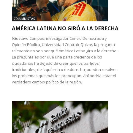
COLUMNISTAS
AMÉRICA LATINA NO GIRÓ A LA DERECHA
(Gustavo Campos, investigador Centro Democracia y
Opinión Pública, Universidad Central): Quizás la pregunta
relevante no sea por qué América Latina gira a la derecha.
La pregunta es por qué una parte creciente de los
ciudadanos ha dejado de creer que los partidos
tradicionales, de izquierda o de derecha, pueden resolver
los problemas que más les preocupan. Ahí podría estar el
verdadero cambio político de la región.