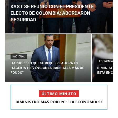
KAST SE REUNIÓ CON EL PRESIDENTE
ELECTO DE COLOMBIA: ABORDARON
SEGURIDAD
NACIONAL
ECONOMÍA
HARBOE: “LO QUE SE REQUIERE AHORA ES
HACER INTERVENCIONES BARRIALES MÁS DE
BIMINISTRO
FONDO”
ESTÁ ENCAU
ÚLTIMO MINUTO
KAST SE REUNIÓ CON EL PRESIDENTE ELECTO DE
COLOMBIA: A...