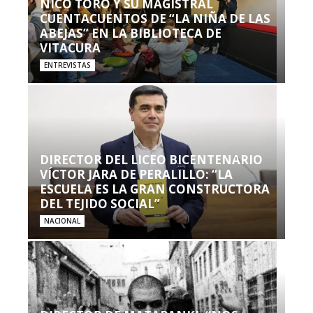
NICO TORO Y SU MAGISTRAL
CUENTACUENTOS DE “LA NIÑA DE LAS
ABEJAS” EN LA BIBLIOTECA DE
VITACURA
ENTREVISTAS
DIRECTOR DEL LICEO BICENTENARIO
VÍCTOR JARA DE PERALILLO: “LA
ESCUELA ES LA GRAN CONSTRUCTORA
DEL TEJIDO SOCIAL”
NACIONAL