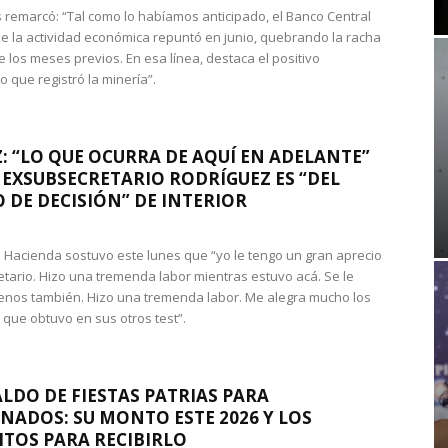
 remarcó: “Tal como lo habíamos anticipado, el Banco Central
e la actividad económica repuntó en junio, quebrando la racha
e los meses previos. En esa línea, destaca el positivo
que registró la minería”.
: “LO QUE OCURRA DE AQUÍ EN ADELANTE”
 EXSUBSECRETARIO RODRÍGUEZ ES “DEL
 DE DECISIÓN” DE INTERIOR
 de Hacienda sostuvo este lunes que “yo le tengo un gran aprecio
etario. Hizo una tremenda labor mientras estuvo acá. Se le
nos también. Hizo una tremenda labor. Me alegra mucho los
 que obtuvo en sus otros test”.
LDO DE FIESTAS PATRIAS PARA
NADOS: SU MONTO ESTE 2026 Y LOS
ITOS PARA RECIBIRLO