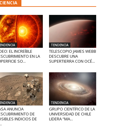
CIENCIA
ENDENCIA
TENDENCIA
DEO: EL INCREÍBLE
TELESCOPIO JAMES WEBB
ESCUBRIMIENTO EN LA
DESCUBRE UNA
PERFICIE SO...
SUPERTIERRA CON OCÉ...
ENDENCIA
TENDENCIA
ASA ANUNCIA
GRUPO CIENTÍFICO DE LA
ESCUBRIMIENTO DE
UNIVERSIDAD DE CHILE
SIBLES INDICIOS DE
LIDERA “MA...
..