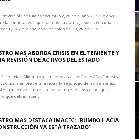
de Precios al Consumidor acumuló 2,9% en el año y 3,5% a doce
re las principales bajas se consignaron la gasolina con una
 de 8,5% y el diésel con una caída del 13,5% en julio.
STRO MAS ABORDA CRISIS EN EL TENIENTE Y
A REVISIÓN DE ACTIVOS DEL ESTADO
de Economía y Minería dijo, en entrevista con Radio ADN, “nuestra
absoluta, siempre será la vida y la seguridad de las personas.
si esa medida se tenía que tomar teniendo los costos que
 lo que debía hacer”.
STRO MAS DESTACA IMACEC: “RUMBO HACIA
ONSTRUCCIÓN YA ESTÁ TRAZADO”