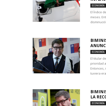
ECONOMÍA
El Índice 
meses. Ent
disminución
BIMINI
ANUNCI
ECONOMÍA
El titular 
prioridad 
Entonces, 
tuviera era
BIMINI
LA REC
ECONOMÍA