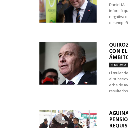
Daniel Mas
informó qu
negativa d
desempeño 
QUIROZ
CON EL
ÁMBITO
ECONOMÍA
El titular
al subsecr
echa de me
resultados
AGUINA
PENSIO
REQUIS