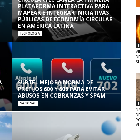
PLATAFORMA INTERACTIVA PARA
MAPEAR E INTEGRAR INICIATIVAS
PÚBLICAS DE ECONOMÍA CIRCULAR
EN AMÉRICA LATINA
TECNOLOGÍA
T
VI
D
SU
A
SUBTEL MEJORA NORMA DE
PREFIJOS 600 Y 809 PARA EVITAR
ABUSOS EN COBRANZAS Y SPAM
NACIONAL
T
N
D
PO
VI.