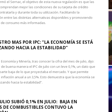
rmó el Sernac, el objetivo de esta nueva regulación es que las
omprendan mejor las condiciones de su tarjeta de crédito
ntratarla y durante toda su utilización. Facilitando la
n entre las distintas alternativas disponibles y promoviendo
s de consumo más informadas.
STRO MAS POR IPC: “LA ECONOMÍA SE ESTÁ
ANDO HACIA LA ESTABILIDAD”
de Economía y Minería, tras conocer la cifra del mes de julio, dijo:
 de buena manera el IPC de julio con un leve 0,1%, un dato que
 parte baja de lo que proyectaba el mercado. Y que permite
 inflación anual a un 3,5%. Esto demuestra que la economía se
zando hacia la estabilidad”.
JULIO SUBIÓ 0,1% EN JULIO: BAJA EN
S DE COMBUSTIBLES CONTUVO LA