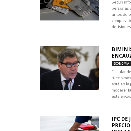
Según info
personas c
antes de co
comparació
decisione
BIMINI
ENCAUZ
ECONOMÍA
El titular 
“Recibimos
está en la
moderar la
está encau
IPC DE 
PRECIO