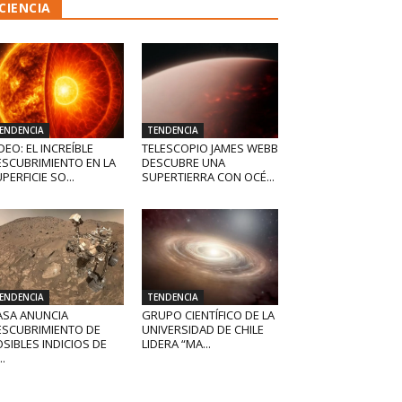
CIENCIA
ENDENCIA
TENDENCIA
DEO: EL INCREÍBLE
TELESCOPIO JAMES WEBB
ESCUBRIMIENTO EN LA
DESCUBRE UNA
PERFICIE SO...
SUPERTIERRA CON OCÉ...
ENDENCIA
TENDENCIA
ASA ANUNCIA
GRUPO CIENTÍFICO DE LA
ESCUBRIMIENTO DE
UNIVERSIDAD DE CHILE
SIBLES INDICIOS DE
LIDERA “MA...
..