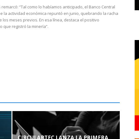
 remarcó: “Tal como lo habíamos anticipado, el Banco Central
e la actividad económica repuntó en junio, quebrando la racha
e los meses previos. En esa línea, destaca el positivo
que registró la minería”.
CIRCULARTEC LANZA LA PRIMERA