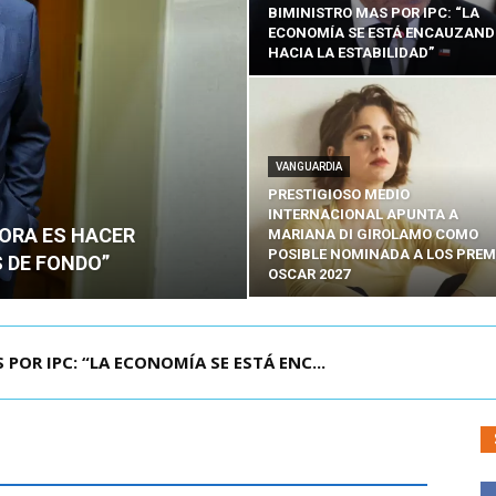
BIMINISTRO MAS POR IPC: “LA
ECONOMÍA SE ESTÁ ENCAUZAN
HACIA LA ESTABILIDAD”
VANGUARDIA
PRESTIGIOSO MEDIO
INTERNACIONAL APUNTA A
HORA ES HACER
MARIANA DI GIROLAMO COMO
POSIBLE NOMINADA A LOS PREM
 DE FONDO”
OSCAR 2027
UELA DE TAILANDIA DEJA AL MENOS NUEVE MU...