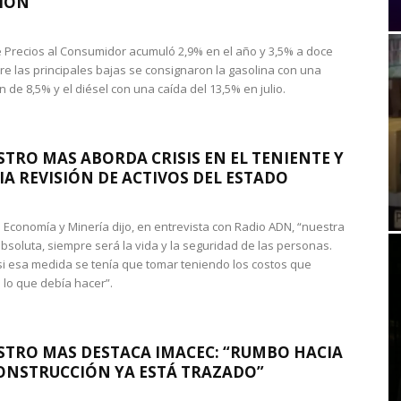
IÓN
de Precios al Consumidor acumuló 2,9% en el año y 3,5% a doce
re las principales bajas se consignaron la gasolina con una
 de 8,5% y el diésel con una caída del 13,5% en julio.
STRO MAS ABORDA CRISIS EN EL TENIENTE Y
A REVISIÓN DE ACTIVOS DEL ESTADO
de Economía y Minería dijo, en entrevista con Radio ADN, “nuestra
absoluta, siempre será la vida y la seguridad de las personas.
si esa medida se tenía que tomar teniendo los costos que
 lo que debía hacer”.
STRO MAS DESTACA IMACEC: “RUMBO HACIA
ONSTRUCCIÓN YA ESTÁ TRAZADO”