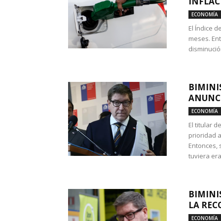
INFLAC
ECONOMÍA
El Índice 
meses. Ent
disminución
BIMINI
ANUNCI
ECONOMÍA
El titular 
prioridad 
Entonces, 
tuviera era
BIMINI
LA REC
ECONOMÍA