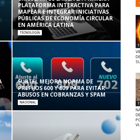
PLATAFORMA INTERACTIVA PARA
MAPEAR E INTEGRAR INICIATIVAS
PÚBLICAS DE ECONOMÍA CIRCULAR
EN AMÉRICA LATINA
TECNOLOGÍA
T
VI
D
SU
A
SUBTEL MEJORA NORMA DE
PREFIJOS 600 Y 809 PARA EVITAR
ABUSOS EN COBRANZAS Y SPAM
NACIONAL
T
N
D
PO
VI.