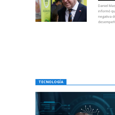
Daniel Mas
informó qu
negativa d
desempeño 
TECNOLOGÍA