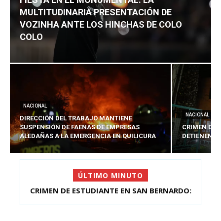
MULTITUDINARIA PRESENTACIÓN DE
VOZINHA ANTE LOS HINCHAS DE COLO
COLO
NACIONAL
NACIONAL
DIRECCIÓN DEL TRABAJO MANTIENE
SUSPENSIÓN DE FAENAS DE EMPRESAS
CRIMEN DE 
ALEDAÑAS A LA EMERGENCIA EN QUILICURA
DETIENEN A
ÚLTIMO MINUTO
FIESTA EN EL MONUMENTAL: LA
MULTITUDINARIA PRESENTACIÓ...