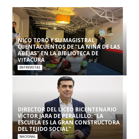
NICO TORO Y SU MAGISTRAL
CUENTACUENTOS DE “LA NIÑA DE LAS
ABEJAS” EN LA BIBLIOTECA DE
VITACURA
ENTREVISTAS
DIRECTOR DEL LICEO BICENTENARIO
VÍCTOR JARA DE PERALILLO: “LA
ESCUELA ES LA GRAN CONSTRUCTORA
DEL TEJIDO SOCIAL”
NACIONAL