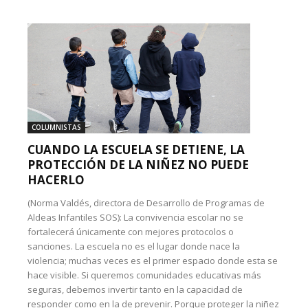
COLUMNISTAS
CUANDO LA ESCUELA SE DETIENE, LA
PROTECCIÓN DE LA NIÑEZ NO PUEDE
HACERLO
(Norma Valdés, directora de Desarrollo de Programas de
Aldeas Infantiles SOS): La convivencia escolar no se
fortalecerá únicamente con mejores protocolos o
sanciones. La escuela no es el lugar donde nace la
violencia; muchas veces es el primer espacio donde esta se
hace visible. Si queremos comunidades educativas más
seguras, debemos invertir tanto en la capacidad de
responder como en la de prevenir. Porque proteger la niñez