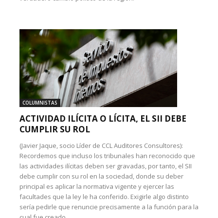
COLUMNISTAS
ACTIVIDAD ILÍCITA O LÍCITA, EL SII DEBE
CUMPLIR SU ROL
(Javier Jaque, socio Líder de CCL Auditores Consultores):
Recordemos que incluso los tribunales han reconocido que
las actividades ilícitas deben ser gravadas, por tanto, el SII
debe cumplir con su rol en la sociedad, donde su deber
principal es aplicar la normativa vigente y ejercer las
facultades que la ley le ha conferido. Exigirle algo distinto
sería pedirle que renuncie precisamente a la función para la
cual fue creado.