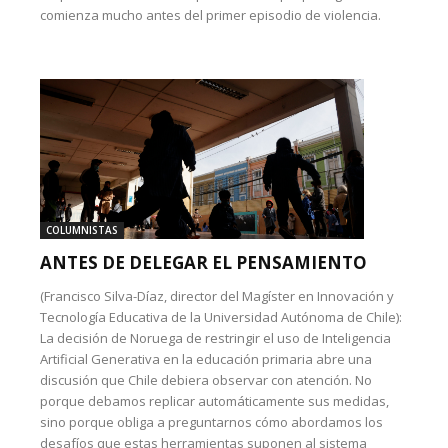
comienza mucho antes del primer episodio de violencia.
COLUMNISTAS
ANTES DE DELEGAR EL PENSAMIENTO
(Francisco Silva-Díaz, director del Magíster en Innovación y
Tecnología Educativa de la Universidad Autónoma de Chile):
La decisión de Noruega de restringir el uso de Inteligencia
Artificial Generativa en la educación primaria abre una
discusión que Chile debiera observar con atención. No
porque debamos replicar automáticamente sus medidas,
sino porque obliga a preguntarnos cómo abordamos los
desafíos que estas herramientas suponen al sistema