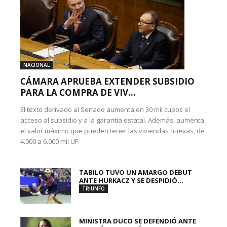
NACIONAL
CÁMARA APRUEBA EXTENDER SUBSIDIO
PARA LA COMPRA DE VIV...
El texto derivado al Senado aumenta en 30 mil cupos el
acceso al subsidio y a la garantía estatal. Además, aumenta
el valor máximo que pueden tener las viviendas nuevas, de
4.000 a 6.000 mil UF.
TABILO TUVO UN AMARGO DEBUT
ANTE HURKACZ Y SE DESPIDIÓ...
TRIUNFO
MINISTRA DUCO SE DEFENDIÓ ANTE