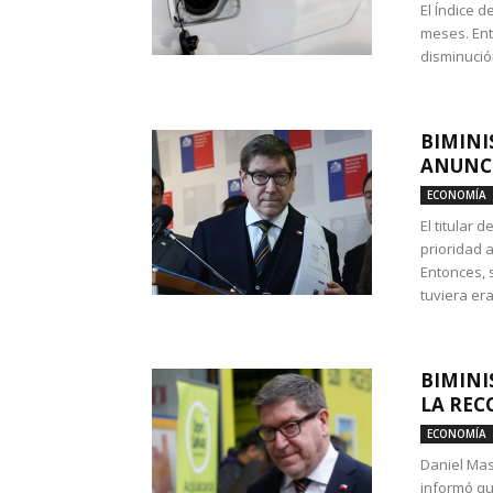
El Índice 
meses. Ent
disminución
BIMINI
ANUNCI
ECONOMÍA
El titular 
prioridad 
Entonces, 
tuviera era
BIMINI
LA REC
ECONOMÍA
Daniel Mas
informó qu