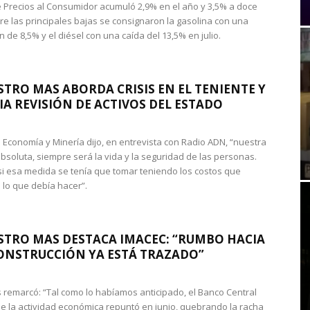
de Precios al Consumidor acumuló 2,9% en el año y 3,5% a doce
re las principales bajas se consignaron la gasolina con una
 de 8,5% y el diésel con una caída del 13,5% en julio.
STRO MAS ABORDA CRISIS EN EL TENIENTE Y
A REVISIÓN DE ACTIVOS DEL ESTADO
de Economía y Minería dijo, en entrevista con Radio ADN, “nuestra
absoluta, siempre será la vida y la seguridad de las personas.
si esa medida se tenía que tomar teniendo los costos que
 lo que debía hacer”.
STRO MAS DESTACA IMACEC: “RUMBO HACIA
ONSTRUCCIÓN YA ESTÁ TRAZADO”
 remarcó: “Tal como lo habíamos anticipado, el Banco Central
e la actividad económica repuntó en junio, quebrando la racha