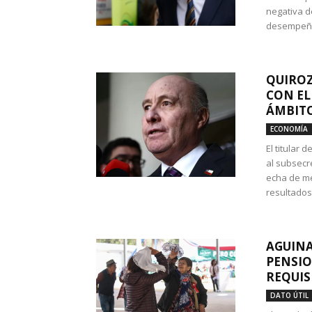
negativa d
desempeño 
QUIROZ
CON EL
ÁMBITO
ECONOMÍA
El titular
al subsecr
echa de me
resultados
AGUINA
PENSIO
REQUIS
DATO ÚTIL