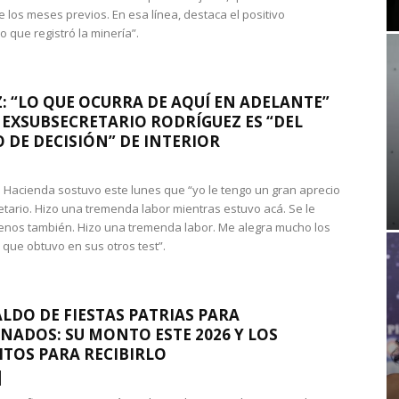
e los meses previos. En esa línea, destaca el positivo
que registró la minería”.
: “LO QUE OCURRA DE AQUÍ EN ADELANTE”
 EXSUBSECRETARIO RODRÍGUEZ ES “DEL
 DE DECISIÓN” DE INTERIOR
 de Hacienda sostuvo este lunes que “yo le tengo un gran aprecio
etario. Hizo una tremenda labor mientras estuvo acá. Se le
nos también. Hizo una tremenda labor. Me alegra mucho los
 que obtuvo en sus otros test”.
LDO DE FIESTAS PATRIAS PARA
NADOS: SU MONTO ESTE 2026 Y LOS
ITOS PARA RECIBIRLO