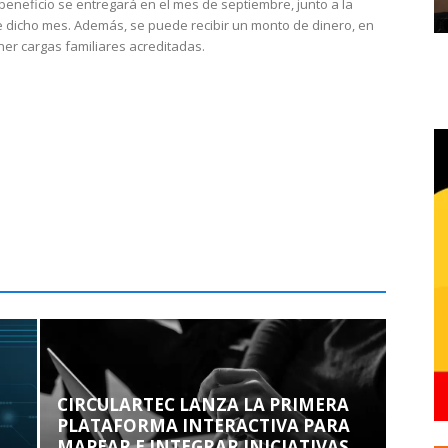
 beneficio se entregará en el mes de septiembre, junto a la
 dicho mes. Además, se puede recibir un monto de dinero, en
ner cargas familiares acreditadas.
CIRCULARTEC LANZA LA PRIMERA
PLATAFORMA INTERACTIVA PARA
MAPEAR E INTEGRAR INICIATIVAS