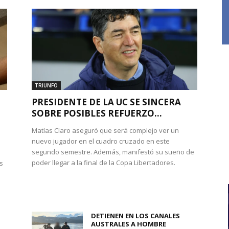
TRIUNFO
PRESIDENTE DE LA UC SE SINCERA
SOBRE POSIBLES REFUERZO...
Matías Claro aseguró que será complejo ver un
nuevo jugador en el cuadro cruzado en este
segundo semestre. Además, manifestó su sueño de
poder llegar a la final de la Copa Libertadores.
s
DETIENEN EN LOS CANALES
AUSTRALES A HOMBRE