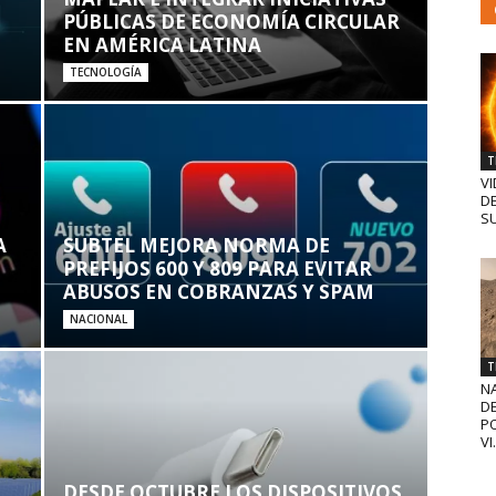
PÚBLICAS DE ECONOMÍA CIRCULAR
EN AMÉRICA LATINA
TECNOLOGÍA
T
VI
D
SU
A
SUBTEL MEJORA NORMA DE
PREFIJOS 600 Y 809 PARA EVITAR
ABUSOS EN COBRANZAS Y SPAM
NACIONAL
T
N
D
PO
VI.
DESDE OCTUBRE LOS DISPOSITIVOS