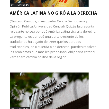
COLUMNISTAS
AMÉRICA LATINA NO GIRÓ A LA DERECHA
(Gustavo Campos, investigador Centro Democracia y
Opinión Pública, Universidad Central): Quizás la pregunta
relevante no sea por qué América Latina gira a la derecha.
La pregunta es por qué una parte creciente de los
ciudadanos ha dejado de creer que los partidos
tradicionales, de izquierda o de derecha, pueden resolver
los problemas que más les preocupan. Ahí podría estar el
verdadero cambio político de la región.