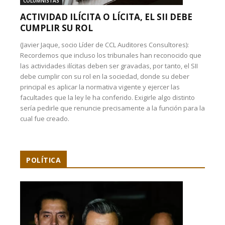
COLUMNISTAS
ACTIVIDAD ILÍCITA O LÍCITA, EL SII DEBE
CUMPLIR SU ROL
(Javier Jaque, socio Líder de CCL Auditores Consultores):
Recordemos que incluso los tribunales han reconocido que
las actividades ilícitas deben ser gravadas, por tanto, el SII
debe cumplir con su rol en la sociedad, donde su deber
principal es aplicar la normativa vigente y ejercer las
facultades que la ley le ha conferido. Exigirle algo distinto
sería pedirle que renuncie precisamente a la función para la
cual fue creado.
POLÍTICA