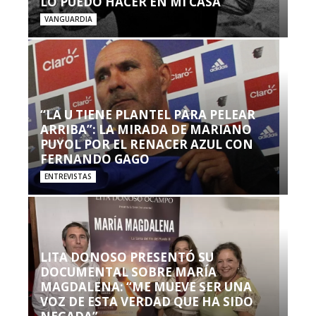
LO PUEDO HACER EN MI CASA’”
VANGUARDIA
“LA U TIENE PLANTEL PARA PELEAR
ARRIBA”: LA MIRADA DE MARIANO
PUYOL POR EL RENACER AZUL CON
FERNANDO GAGO
ENTREVISTAS
LITA DONOSO PRESENTÓ SU
DOCUMENTAL SOBRE MARÍA
MAGDALENA: “ME MUEVE SER UNA
VOZ DE ESTA VERDAD QUE HA SIDO