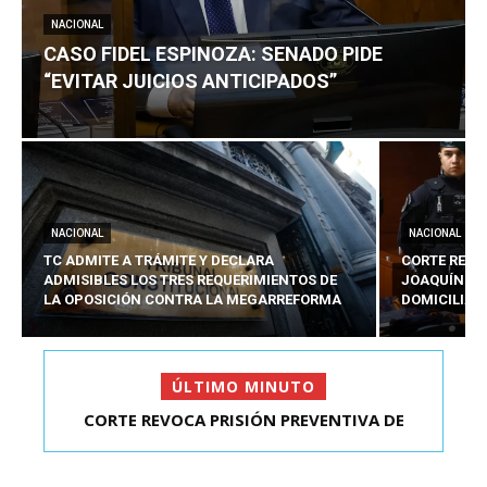
NACIONAL
CASO FIDEL ESPINOZA: SENADO PIDE
“EVITAR JUICIOS ANTICIPADOS”
NACIONAL
NACIONAL
TC ADMITE A TRÁMITE Y DECLARA
CORTE REVO
ADMISIBLES LOS TRES REQUERIMIENTOS DE
JOAQUÍN LA
LA OPOSICIÓN CONTRA LA MEGARREFORMA
DOMICILIAR
ÚLTIMO MINUTO
CORTE REVOCA PRISIÓN PREVENTIVA DE
CASO FIDEL ESPINOZA: SENADO PIDE “EVITAR
JOAQUÍN LAVÍN LEÓN:...
JUICIOS ANTIC...