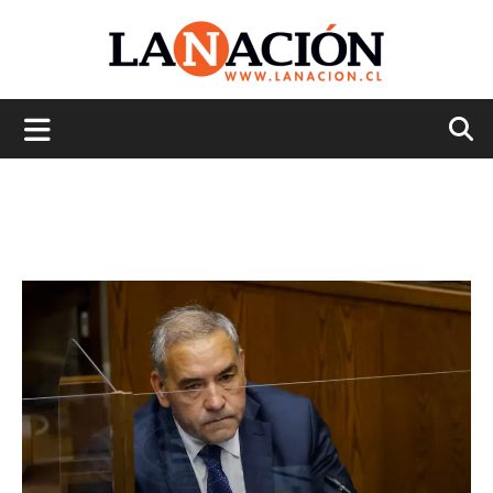
La
Nación