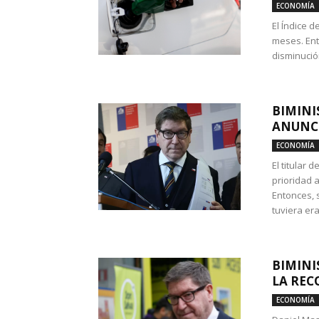
ECONOMÍA
El Índice 
meses. Ent
disminución
BIMINI
ANUNCI
ECONOMÍA
El titular 
prioridad 
Entonces, 
tuviera era
BIMINI
LA REC
ECONOMÍA