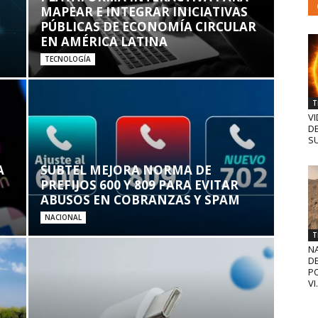
MAPEAR E INTEGRAR INICIATIVAS
PÚBLICAS DE ECONOMÍA CIRCULAR
EN AMÉRICA LATINA
TECNOLOGÍA
T
VI
D
SU
A
SUBTEL MEJORA NORMA DE
PREFIJOS 600 Y 809 PARA EVITAR
ABUSOS EN COBRANZAS Y SPAM
NACIONAL
T
N
D
PO
VI.