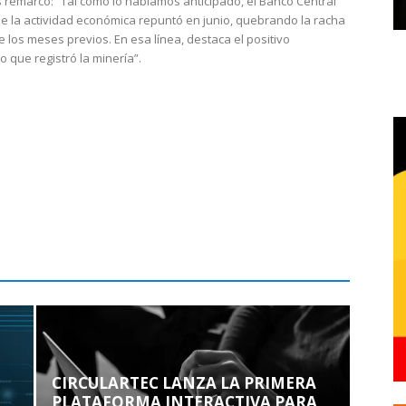
 remarcó: “Tal como lo habíamos anticipado, el Banco Central
e la actividad económica repuntó en junio, quebrando la racha
e los meses previos. En esa línea, destaca el positivo
que registró la minería”.
CIRCULARTEC LANZA LA PRIMERA
PLATAFORMA INTERACTIVA PARA