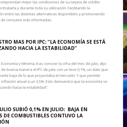
omprendan mejor las condiciones de su tarjeta de crédito
ntratarla y durante toda su utilización. Facilitando la
n entre las distintas alternativas disponibles y promoviendo
s de consumo más informadas.
STRO MAS POR IPC: “LA ECONOMÍA SE ESTÁ
ANDO HACIA LA ESTABILIDAD”
de Economía y Minería, tras conocer la cifra del mes de julio, dijo:
 de buena manera el IPC de julio con un leve 0,1%, un dato que
 parte baja de lo que proyectaba el mercado. Y que permite
 inflación anual a un 3,5%. Esto demuestra que la economía se
zando hacia la estabilidad”.
JULIO SUBIÓ 0,1% EN JULIO: BAJA EN
S DE COMBUSTIBLES CONTUVO LA
IÓN