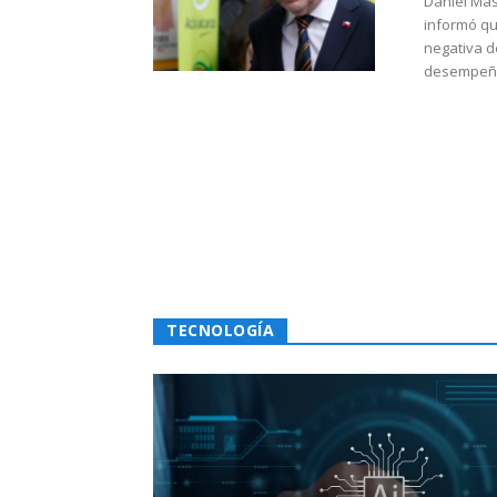
Daniel Mas
informó qu
negativa d
desempeño 
TECNOLOGÍA