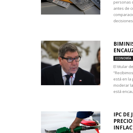
personas c
antes de co
comparació
decisione
BIMINI
ENCAUZ
ECONOMÍA
El titular 
“Recibimos
está en la
moderar la
está encau
IPC DE 
PRECIO
INFLAC