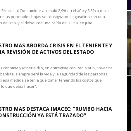
de Precios al Consumidor acumuló 2,9% en el año y 3,5% a doce
re las principales bajas se consignaron la gasolina con una
 de 8,5% y el diésel con una caída del 13,5% en julio.
STRO MAS ABORDA CRISIS EN EL TENIENTE Y
A REVISIÓN DE ACTIVOS DEL ESTADO
de Economía y Minería dijo, en entrevista con Radio ADN, “nuestra
absoluta, siempre será la vida y la seguridad de las personas.
si esa medida se tenía que tomar teniendo los costos que
 lo que debía hacer”.
STRO MAS DESTACA IMACEC: “RUMBO HACIA
ONSTRUCCIÓN YA ESTÁ TRAZADO”