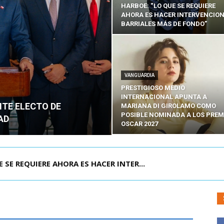
HARBOE: “LO QUE SE REQUIERE
AHORA ES HACER INTERVENCIO
BARRIALES MÁS DE FONDO”
VANGUARDIA
PRESTIGIOSO MEDIO
INTERNACIONAL APUNTA A
NTE ELECTO DE
MARIANA DI GIROLAMO COMO
POSIBLE NOMINADA A LOS PREM
AD
OSCAR 2027
POR IPC: “LA ECONOMÍA SE ESTÁ ENC...