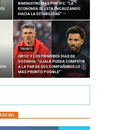
BIMINISTRO MAS POR IPC: “LA
NES
ECONOMÍA SE ESTÁ ENCAUZANDO
HACIA LA ESTABILIDAD”
TRIUNFO
ORTIZ Y LOS PRIMEROS DÍAS DE
VOZINHA: “OJALÁ PUEDA COMPETIR
IOS
A LA PAR DE SUS COMPAÑEROS LO
MÁS PRONTO POSIBLE”
SOCIAL