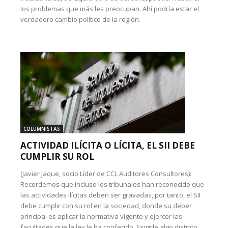
los problemas que más les preocupan. Ahí podría estar el
verdadero cambio político de la región.
COLUMNISTAS
ACTIVIDAD ILÍCITA O LÍCITA, EL SII DEBE
CUMPLIR SU ROL
(Javier Jaque, socio Líder de CCL Auditores Consultores):
Recordemos que incluso los tribunales han reconocido que
las actividades ilícitas deben ser gravadas, por tanto, el SII
debe cumplir con su rol en la sociedad, donde su deber
principal es aplicar la normativa vigente y ejercer las
facultades que la ley le ha conferido. Exigirle algo distinto