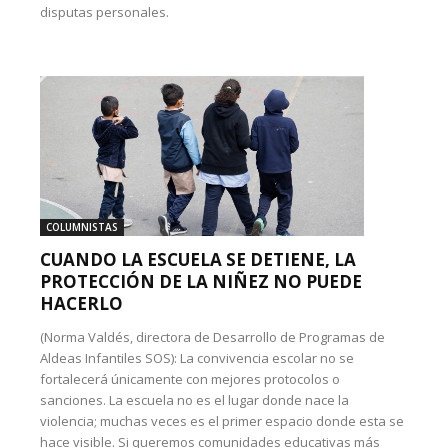
disputas personales.
COLUMNISTAS
CUANDO LA ESCUELA SE DETIENE, LA
PROTECCIÓN DE LA NIÑEZ NO PUEDE
HACERLO
(Norma Valdés, directora de Desarrollo de Programas de
Aldeas Infantiles SOS): La convivencia escolar no se
fortalecerá únicamente con mejores protocolos o
sanciones. La escuela no es el lugar donde nace la
violencia; muchas veces es el primer espacio donde esta se
hace visible. Si queremos comunidades educativas más