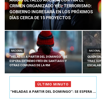
CRIMEN ORGANIZADO Y EL TERRORISMO:
GOBIERNO INGRESARÁ EN LOS PRÓXIMOS
DÍAS CERCA DE 15 PROYECTOS
NACIONAL
NACIONAL
“HELADAS A PARTIR DEL DOMINGO”: SE
QUIÉN ERA 
ESPERA EXTREMO FRÍO EN SANTIAGO Y
TRAS SUFRI
OTRAS COMUNAS DE LA RM
ESCALABA E
ÚLTIMO MINUTO
QUIÉN ERA EL JOVEN CHILENO QUE MURIÓ TRAS
SUFRIR ACCID...