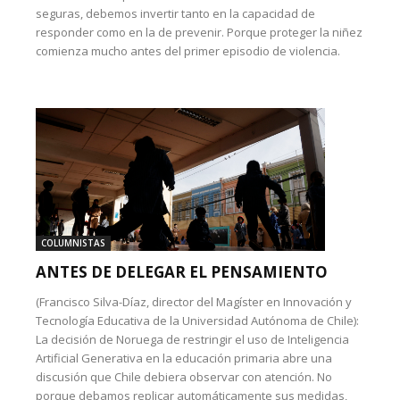
seguras, debemos invertir tanto en la capacidad de
responder como en la de prevenir. Porque proteger la niñez
comienza mucho antes del primer episodio de violencia.
COLUMNISTAS
ANTES DE DELEGAR EL PENSAMIENTO
(Francisco Silva-Díaz, director del Magíster en Innovación y
Tecnología Educativa de la Universidad Autónoma de Chile):
La decisión de Noruega de restringir el uso de Inteligencia
Artificial Generativa en la educación primaria abre una
discusión que Chile debiera observar con atención. No
porque debamos replicar automáticamente sus medidas,