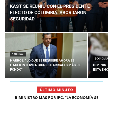
KAST SE REUNIÓ CON EL PRESIDENTE
ELECTO DE COLOMBIA: ABORDARON
SEGURIDAD
NACIONAL
ECONOMÍA
HARBOE: “LO QUE SE REQUIERE AHORA ES
HACER INTERVENCIONES BARRIALES MÁS DE
BIMINISTRO
FONDO”
ESTÁ ENCAU
ÚLTIMO MINUTO
BIMINISTRO MAS POR IPC: “LA ECONOMÍA SE
KAST SE REUNIÓ CON EL PRESIDENTE ELECTO DE
ESTÁ ENC...
COLOMBIA: A...