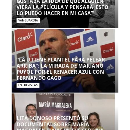
GUSTABA LA IDEA DE QUE ALGUIEN
VIERA LA PELÍCULA Y PENSARA ‘ESTO
LO PUEDO HACER EN MI CASA’”
VANGUARDIA
“LA U TIENE PLANTEL PARA PELEAR
ARRIBA”: LA MIRADA DE MARIANO
PUYOL POR EL RENACER AZUL CON
FERNANDO GAGO
ENTREVISTAS
LITA DONOSO PRESENTÓ SU
DOCUMENTAL SOBRE MARÍA