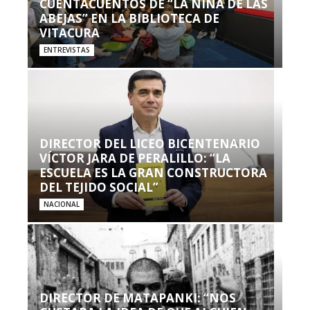
CUENTACUENTOS DE “LA NIÑA DE LAS
ABEJAS” EN LA BIBLIOTECA DE
VITACURA
ENTREVISTAS
DIRECTOR DEL LICEO BICENTENARIO
VÍCTOR JARA DE PERALILLO: “LA
ESCUELA ES LA GRAN CONSTRUCTORA
DEL TEJIDO SOCIAL”
NACIONAL
DIRECTOR DE MATAPANKI: “NOS