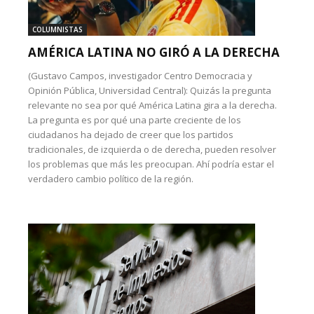
COLUMNISTAS
AMÉRICA LATINA NO GIRÓ A LA DERECHA
(Gustavo Campos, investigador Centro Democracia y
Opinión Pública, Universidad Central): Quizás la pregunta
relevante no sea por qué América Latina gira a la derecha.
La pregunta es por qué una parte creciente de los
ciudadanos ha dejado de creer que los partidos
tradicionales, de izquierda o de derecha, pueden resolver
los problemas que más les preocupan. Ahí podría estar el
verdadero cambio político de la región.