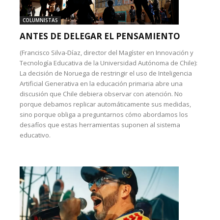
COLUMNISTAS
ANTES DE DELEGAR EL PENSAMIENTO
(Francisco Silva-Díaz, director del Magíster en Innovación y
Tecnología Educativa de la Universidad Autónoma de Chile):
La decisión de Noruega de restringir el uso de Inteligencia
Artificial Generativa en la educación primaria abre una
discusión que Chile debiera observar con atención. No
porque debamos replicar automáticamente sus medidas,
sino porque obliga a preguntarnos cómo abordamos los
desafíos que estas herramientas suponen al sistema
educativo.