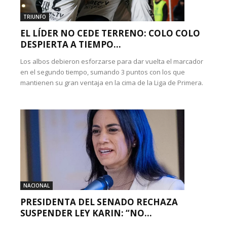
TRIUNFO
EL LÍDER NO CEDE TERRENO: COLO COLO
DESPIERTA A TIEMPO...
Los albos debieron esforzarse para dar vuelta el marcador
en el segundo tiempo, sumando 3 puntos con los que
mantienen su gran ventaja en la cima de la Liga de Primera.
NACIONAL
PRESIDENTA DEL SENADO RECHAZA
SUSPENDER LEY KARIN: “NO...