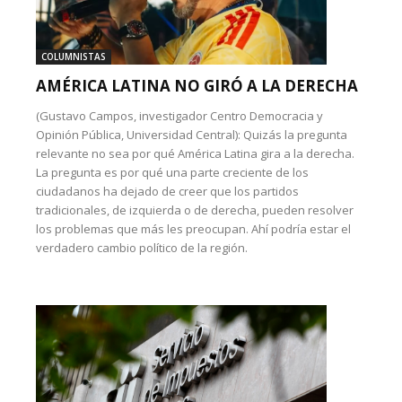
COLUMNISTAS
AMÉRICA LATINA NO GIRÓ A LA DERECHA
(Gustavo Campos, investigador Centro Democracia y
Opinión Pública, Universidad Central): Quizás la pregunta
relevante no sea por qué América Latina gira a la derecha.
La pregunta es por qué una parte creciente de los
ciudadanos ha dejado de creer que los partidos
tradicionales, de izquierda o de derecha, pueden resolver
los problemas que más les preocupan. Ahí podría estar el
verdadero cambio político de la región.