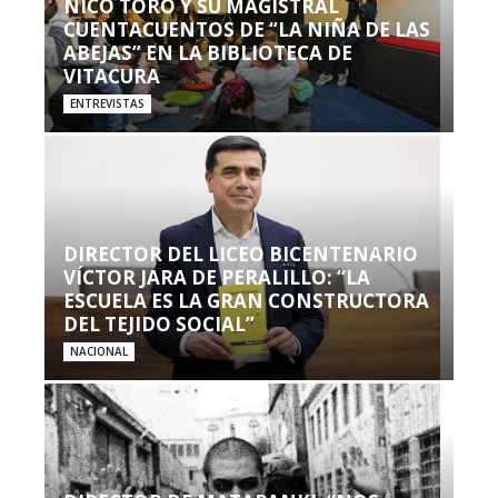
NICO TORO Y SU MAGISTRAL
CUENTACUENTOS DE “LA NIÑA DE LAS
ABEJAS” EN LA BIBLIOTECA DE
VITACURA
ENTREVISTAS
DIRECTOR DEL LICEO BICENTENARIO
VÍCTOR JARA DE PERALILLO: “LA
ESCUELA ES LA GRAN CONSTRUCTORA
DEL TEJIDO SOCIAL”
NACIONAL