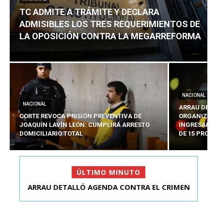
TC ADMITE A TRÁMITE Y DECLARA
ADMISIBLES LOS TRES REQUERIMIENTOS DE
LA OPOSICIÓN CONTRA LA MEGARREFORMA
NACIONAL
NACIONAL
ARRAU DETA
CORTE REVOCA PRISIÓN PREVENTIVA DE
ORGANIZADO
JOAQUÍN LAVÍN LEÓN: CUMPLIRÁ ARRESTO
INGRESARÁ 
DOMICILIARIO TOTAL
DE 15 PROY
ÚLTIMO MINUTO
ARRAU DETALLÓ AGENDA CONTRA EL CRIMEN
TC ADMITE A TRÁMITE Y DECLARA ADMISIBLES
ORGANIZADO Y EL ...
LOS TRES REQU...