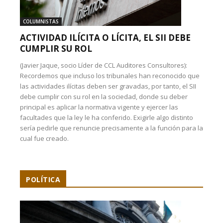
COLUMNISTAS
ACTIVIDAD ILÍCITA O LÍCITA, EL SII DEBE
CUMPLIR SU ROL
(Javier Jaque, socio Líder de CCL Auditores Consultores):
Recordemos que incluso los tribunales han reconocido que
las actividades ilícitas deben ser gravadas, por tanto, el SII
debe cumplir con su rol en la sociedad, donde su deber
principal es aplicar la normativa vigente y ejercer las
facultades que la ley le ha conferido. Exigirle algo distinto
sería pedirle que renuncie precisamente a la función para la
cual fue creado.
POLÍTICA