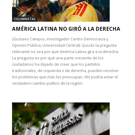
COLUMNISTAS
AMÉRICA LATINA NO GIRÓ A LA DERECHA
(Gustavo Campos, investigador Centro Democracia y
Opinión Pública, Universidad Central): Quizás la pregunta
relevante no sea por qué América Latina gira a la derecha.
La pregunta es por qué una parte creciente de los
ciudadanos ha dejado de creer que los partidos
tradicionales, de izquierda o de derecha, pueden resolver
los problemas que más les preocupan. Ahí podría estar el
verdadero cambio político de la región.