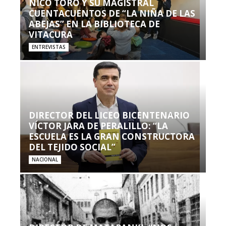
NICO TORO Y SU MAGISTRAL
CUENTACUENTOS DE “LA NIÑA DE LAS
ABEJAS” EN LA BIBLIOTECA DE
VITACURA
ENTREVISTAS
DIRECTOR DEL LICEO BICENTENARIO
VÍCTOR JARA DE PERALILLO: “LA
ESCUELA ES LA GRAN CONSTRUCTORA
DEL TEJIDO SOCIAL”
NACIONAL