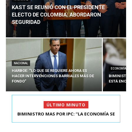
KAST SE REUNIÓ CON EL PRESIDENTE
ELECTO DE COLOMBIA: ABORDARON
SEGURIDAD
NACIONAL
ECONOMÍA
HARBOE: “LO QUE SE REQUIERE AHORA ES
HACER INTERVENCIONES BARRIALES MÁS DE
BIMINISTRO
FONDO”
ESTÁ ENCAU
ÚLTIMO MINUTO
BIMINISTRO MAS POR IPC: “LA ECONOMÍA SE
KAST SE REUNIÓ CON EL PRESIDENTE ELECTO DE
ESTÁ ENC...
COLOMBIA: A...