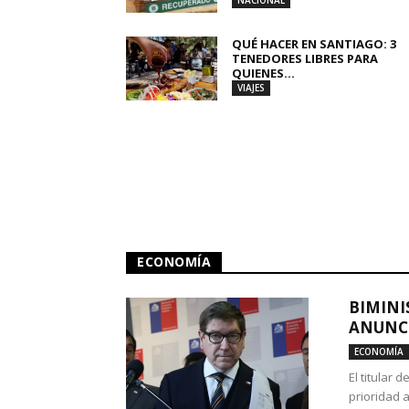
NACIONAL
QUÉ HACER EN SANTIAGO: 3
TENEDORES LIBRES PARA
QUIENES...
VIAJES
ECONOMÍA
BIMINI
ANUNCI
ECONOMÍA
El titular 
prioridad 