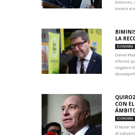
Entonces, 
tuviera era
BIMINI
LA REC
ECONOMÍA
Daniel Mas
informó qu
negativa d
desempeño 
QUIROZ
CON EL
ÁMBITO
ECONOMÍA
El titular
al subsecr