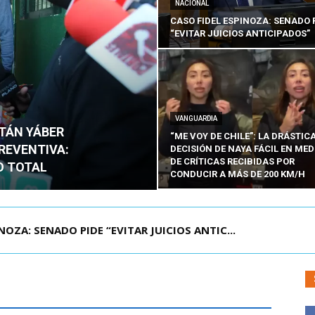
NACIONAL
CASO FIDEL ESPINOZA: SENADO 
“EVITAR JUICIOS ANTICIPADOS”
VANGUARDIA
ITÁN YÁBER
“ME VOY DE CHILE”: LA DRÁSTIC
PREVENTIVA:
DECISIÓN DE NAYA FÁCIL EN MED
DE CRÍTICAS RECIBIDAS POR
O TOTAL
CONDUCIR A MÁS DE 200 KM/H
ÁMITE Y DECLARA ADMISIBLES LOS TRES REQU...