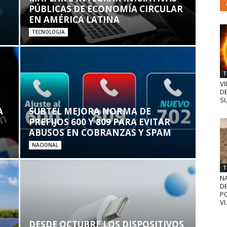
PÚBLICAS DE ECONOMÍA CIRCULAR
EN AMÉRICA LATINA
TECNOLOGÍA
T
VI
D
SU
A
SUBTEL MEJORA NORMA DE
PREFIJOS 600 Y 809 PARA EVITAR
ABUSOS EN COBRANZAS Y SPAM
NACIONAL
T
N
D
PO
VI.
DESDE OCTUBRE LOS DISPOSITIVOS