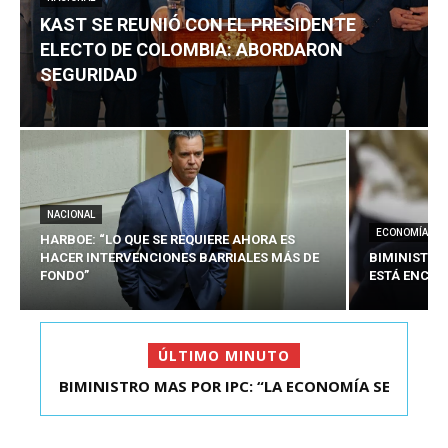
KAST SE REUNIÓ CON EL PRESIDENTE
ELECTO DE COLOMBIA: ABORDARON
SEGURIDAD
NACIONAL
ECONOMÍA
HARBOE: “LO QUE SE REQUIERE AHORA ES
HACER INTERVENCIONES BARRIALES MÁS DE
BIMINISTRO
FONDO”
ESTÁ ENCAU
ÚLTIMO MINUTO
BIMINISTRO MAS POR IPC: “LA ECONOMÍA SE
KAST SE REUNIÓ CON EL PRESIDENTE ELECTO DE
ESTÁ ENC...
COLOMBIA: A...