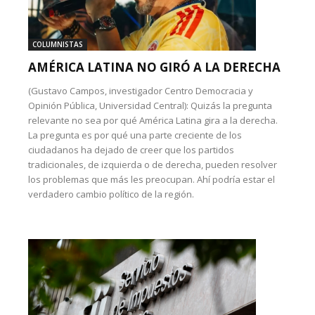
COLUMNISTAS
AMÉRICA LATINA NO GIRÓ A LA DERECHA
(Gustavo Campos, investigador Centro Democracia y
Opinión Pública, Universidad Central): Quizás la pregunta
relevante no sea por qué América Latina gira a la derecha.
La pregunta es por qué una parte creciente de los
ciudadanos ha dejado de creer que los partidos
tradicionales, de izquierda o de derecha, pueden resolver
los problemas que más les preocupan. Ahí podría estar el
verdadero cambio político de la región.