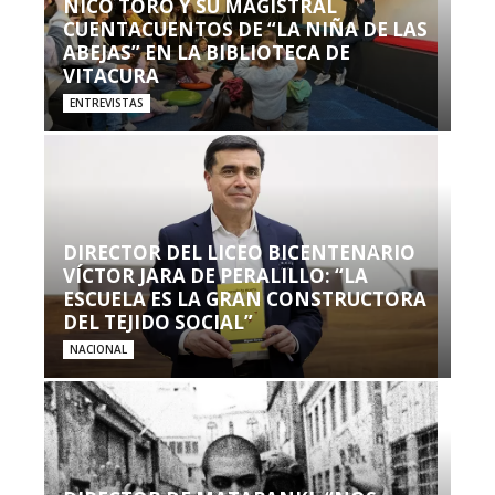
NICO TORO Y SU MAGISTRAL
CUENTACUENTOS DE “LA NIÑA DE LAS
ABEJAS” EN LA BIBLIOTECA DE
VITACURA
ENTREVISTAS
DIRECTOR DEL LICEO BICENTENARIO
VÍCTOR JARA DE PERALILLO: “LA
ESCUELA ES LA GRAN CONSTRUCTORA
DEL TEJIDO SOCIAL”
NACIONAL