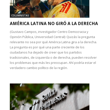
COLUMNISTAS
AMÉRICA LATINA NO GIRÓ A LA DERECHA
(Gustavo Campos, investigador Centro Democracia y
Opinión Pública, Universidad Central): Quizás la pregunta
relevante no sea por qué América Latina gira a la derecha.
La pregunta es por qué una parte creciente de los
ciudadanos ha dejado de creer que los partidos
tradicionales, de izquierda o de derecha, pueden resolver
los problemas que más les preocupan. Ahí podría estar el
verdadero cambio político de la región.