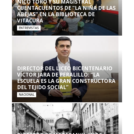
NICO TORO Y SU MAGISTRAL
CUENTACUENTOS DE “LA NIÑA DE LAS
ABEJAS” EN LA BIBLIOTECA DE
VITACURA
ENTREVISTAS
DIRECTOR DEL LICEO BICENTENARIO
VÍCTOR JARA DE PERALILLO: “LA
ESCUELA ES LA GRAN CONSTRUCTORA
DEL TEJIDO SOCIAL”
NACIONAL