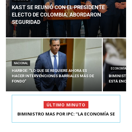
KAST SE REUNIÓ CON EL PRESIDENTE
ELECTO DE COLOMBIA: ABORDARON
SEGURIDAD
NACIONAL
ECONOMÍA
HARBOE: “LO QUE SE REQUIERE AHORA ES
HACER INTERVENCIONES BARRIALES MÁS DE
BIMINISTRO
FONDO”
ESTÁ ENCAU
ÚLTIMO MINUTO
BIMINISTRO MAS POR IPC: “LA ECONOMÍA SE
KAST SE REUNIÓ CON EL PRESIDENTE ELECTO DE
ESTÁ ENC...
COLOMBIA: A...