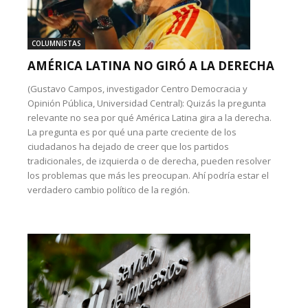
COLUMNISTAS
AMÉRICA LATINA NO GIRÓ A LA DERECHA
(Gustavo Campos, investigador Centro Democracia y
Opinión Pública, Universidad Central): Quizás la pregunta
relevante no sea por qué América Latina gira a la derecha.
La pregunta es por qué una parte creciente de los
ciudadanos ha dejado de creer que los partidos
tradicionales, de izquierda o de derecha, pueden resolver
los problemas que más les preocupan. Ahí podría estar el
verdadero cambio político de la región.