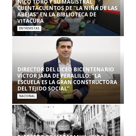
NICO TORO Y SU MAGISTRAL
CUENTACUENTOS DE “LA NIÑA DE LAS
ABEJAS” EN LA BIBLIOTECA DE
VITACURA
ENTREVISTAS
DIRECTOR DEL LICEO BICENTENARIO
VÍCTOR JARA DE PERALILLO: “LA
ESCUELA ES LA GRAN CONSTRUCTORA
DEL TEJIDO SOCIAL”
NACIONAL