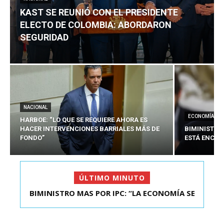
KAST SE REUNIÓ CON EL PRESIDENTE
ELECTO DE COLOMBIA: ABORDARON
SEGURIDAD
NACIONAL
ECONOMÍA
HARBOE: “LO QUE SE REQUIERE AHORA ES
HACER INTERVENCIONES BARRIALES MÁS DE
BIMINISTRO
FONDO”
ESTÁ ENCAU
ÚLTIMO MINUTO
BIMINISTRO MAS POR IPC: “LA ECONOMÍA SE
KAST SE REUNIÓ CON EL PRESIDENTE ELECTO DE
ESTÁ ENC...
COLOMBIA: A...