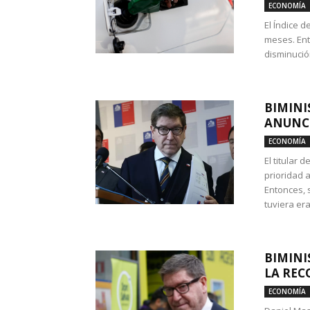
ECONOMÍA
El Índice 
meses. Ent
disminución
BIMINI
ANUNCI
ECONOMÍA
El titular 
prioridad 
Entonces, 
tuviera era
BIMINI
LA REC
ECONOMÍA