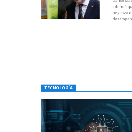
Daniel Mas
informó qu
negativa d
desempeño 
TECNOLOGÍA