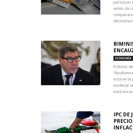
personas c
antes de co
comparació
decisione
BIMINI
ENCAUZ
ECONOMÍA
El titular 
“Recibimos
está en la
moderar la
está encau
IPC DE 
PRECIO
INFLAC