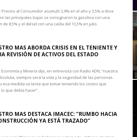
de Precios al Consumidor acumuló 2,9% en el año y 3,5% a doce
re las principales bajas se consignaron la gasolina con una
 de 8,5% y el diésel con una caída del 13,5% en julio.
STRO MAS ABORDA CRISIS EN EL TENIENTE Y
A REVISIÓN DE ACTIVOS DEL ESTADO
de Economía y Minería dijo, en entrevista con Radio ADN, “nuestra
absoluta, siempre será la vida y la seguridad de las personas.
si esa medida se tenía que tomar teniendo los costos que
 lo que debía hacer”.
STRO MAS DESTACA IMACEC: “RUMBO HACIA
ONSTRUCCIÓN YA ESTÁ TRAZADO”