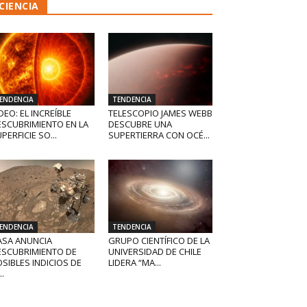
CIENCIA
ENDENCIA
TENDENCIA
DEO: EL INCREÍBLE
TELESCOPIO JAMES WEBB
ESCUBRIMIENTO EN LA
DESCUBRE UNA
PERFICIE SO...
SUPERTIERRA CON OCÉ...
ENDENCIA
TENDENCIA
ASA ANUNCIA
GRUPO CIENTÍFICO DE LA
ESCUBRIMIENTO DE
UNIVERSIDAD DE CHILE
SIBLES INDICIOS DE
LIDERA “MA...
..