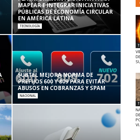
MAPEAR E INTEGRAR INICIATIVAS
PÚBLICAS DE ECONOMÍA CIRCULAR
EN AMÉRICA LATINA
TECNOLOGÍA
T
VI
D
SU
A
SUBTEL MEJORA NORMA DE
PREFIJOS 600 Y 809 PARA EVITAR
ABUSOS EN COBRANZAS Y SPAM
NACIONAL
T
N
D
PO
VI.