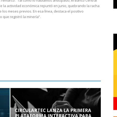
 remarcó: “Tal como lo habíamos anticipado, el Banco Central
e la actividad económica repuntó en junio, quebrando la racha
e los meses previos. En esa línea, destaca el positivo
que registró la minería”.
CIRCULARTEC LANZA LA PRIMERA
PLATAFORMA INTERACTIVA PARA