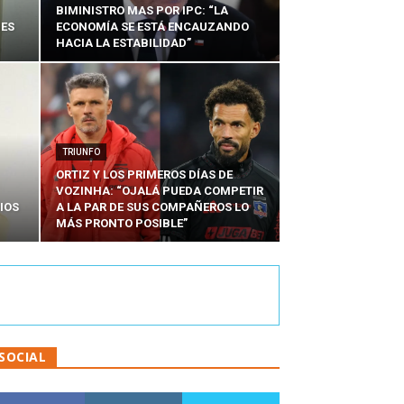
BIMINISTRO MAS POR IPC: “LA
NES
ECONOMÍA SE ESTÁ ENCAUZANDO
HACIA LA ESTABILIDAD”
TRIUNFO
ORTIZ Y LOS PRIMEROS DÍAS DE
VOZINHA: “OJALÁ PUEDA COMPETIR
IOS
A LA PAR DE SUS COMPAÑEROS LO
MÁS PRONTO POSIBLE”
SOCIAL