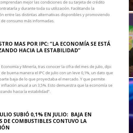
omprendan mejor las condiciones de su tarjeta de crédito
ntratarla y durante toda su utilización. Facilitando la
n entre las distintas alternativas disponibles y promoviendo
s de consumo más informadas.
STRO MAS POR IPC: “LA ECONOMÍA SE ESTÁ
ANDO HACIA LA ESTABILIDAD”
de Economía y Minería, tras conocer la cifra del mes de julio, dijo:
 de buena manera el IPC de julio con un leve 0,1%, un dato que
 parte baja de lo que proyectaba el mercado. Y que permite
 inflación anual a un 3,5%. Esto demuestra que la economía se
zando hacia la estabilidad”.
JULIO SUBIÓ 0,1% EN JULIO: BAJA EN
S DE COMBUSTIBLES CONTUVO LA
IÓN