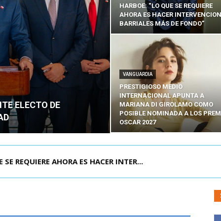
HARBOE: “LO QUE SE REQUIERE
AHORA ES HACER INTERVENCIO
BARRIALES MÁS DE FONDO”
VANGUARDIA
PRESTIGIOSO MEDIO
INTERNACIONAL APUNTA A
NTE ELECTO DE
MARIANA DI GIROLAMO COMO
POSIBLE NOMINADA A LOS PREM
AD
OSCAR 2027
POR IPC: “LA ECONOMÍA SE ESTÁ ENC...