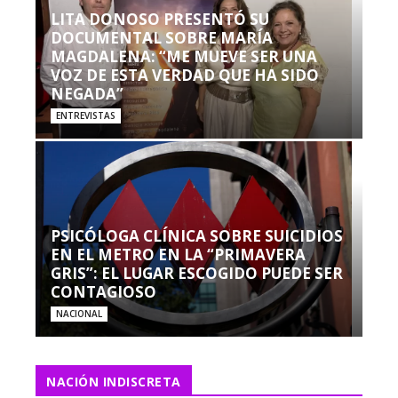
LITA DONOSO PRESENTÓ SU
DOCUMENTAL SOBRE MARÍA
MAGDALENA: “ME MUEVE SER UNA
VOZ DE ESTA VERDAD QUE HA SIDO
NEGADA”
ENTREVISTAS
PSICÓLOGA CLÍNICA SOBRE SUICIDIOS
EN EL METRO EN LA “PRIMAVERA
GRIS”: EL LUGAR ESCOGIDO PUEDE SER
CONTAGIOSO
NACIONAL
NACIÓN INDISCRETA