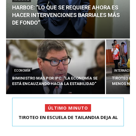
HARBOE: “LO QUE SE REQUIERE AHORA ES
HACER INTERVENCIONES BARRIALES MÁS
DE FONDO”
ECONOMÍA
INTERNACIONA
BIMINISTRO MAS POR IPC: “LA ECONOMÍA SE
TIROTEO EN 
ESTÁ ENCAUZANDO HACIA LA ESTABILIDAD”
MENOS NUEV
ÚLTIMO MINUTO
TIROTEO EN ESCUELA DE TAILANDIA DEJA AL
MENOS NUEVE MU...