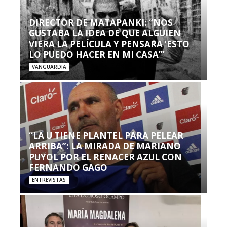
DIRECTOR DE MATAPANKI: “NOS
GUSTABA LA IDEA DE QUE ALGUIEN
VIERA LA PELÍCULA Y PENSARA ‘ESTO
LO PUEDO HACER EN MI CASA’”
VANGUARDIA
“LA U TIENE PLANTEL PARA PELEAR
ARRIBA”: LA MIRADA DE MARIANO
PUYOL POR EL RENACER AZUL CON
FERNANDO GAGO
ENTREVISTAS