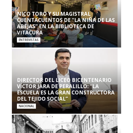
NICO TORO Y SU MAGISTRAL
CUENTACUENTOS DE “LA NIÑA DE LAS
ABEJAS” EN LA BIBLIOTECA DE
VITACURA
ENTREVISTAS
DIRECTOR DEL LICEO BICENTENARIO
VÍCTOR JARA DE PERALILLO: “LA
ESCUELA ES LA GRAN CONSTRUCTORA
DEL TEJIDO SOCIAL”
NACIONAL