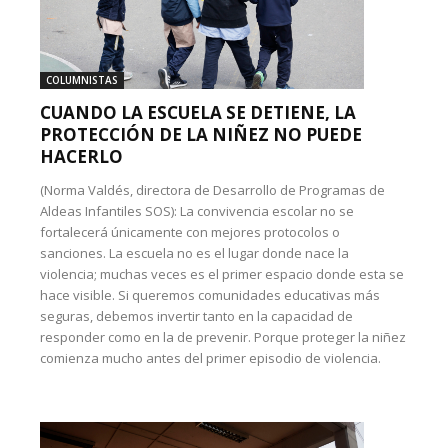
COLUMNISTAS
CUANDO LA ESCUELA SE DETIENE, LA
PROTECCIÓN DE LA NIÑEZ NO PUEDE
HACERLO
(Norma Valdés, directora de Desarrollo de Programas de
Aldeas Infantiles SOS): La convivencia escolar no se
fortalecerá únicamente con mejores protocolos o
sanciones. La escuela no es el lugar donde nace la
violencia; muchas veces es el primer espacio donde esta se
hace visible. Si queremos comunidades educativas más
seguras, debemos invertir tanto en la capacidad de
responder como en la de prevenir. Porque proteger la niñez
comienza mucho antes del primer episodio de violencia.