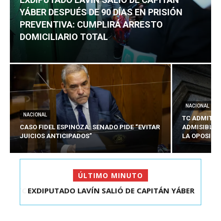
YÁBER DESPUÉS DE 90 DÍAS EN PRISIÓN
PREVENTIVA: CUMPLIRÁ ARRESTO
DOMICILIARIO TOTAL
NACIONAL
NACIONAL
TC ADMITE 
CASO FIDEL ESPINOZA: SENADO PIDE “EVITAR
ADMISIBLES
JUICIOS ANTICIPADOS”
LA OPOSICI
ÚLTIMO MINUTO
EXDIPUTADO LAVÍN SALIÓ DE CAPITÁN YÁBER
DESPUÉS DE 90 ...