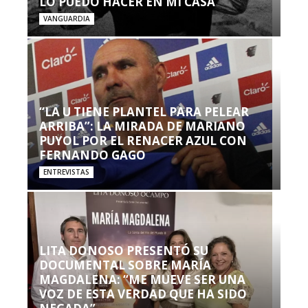
LO PUEDO HACER EN MI CASA’”
VANGUARDIA
“LA U TIENE PLANTEL PARA PELEAR
ARRIBA”: LA MIRADA DE MARIANO
PUYOL POR EL RENACER AZUL CON
FERNANDO GAGO
ENTREVISTAS
LITA DONOSO PRESENTÓ SU
DOCUMENTAL SOBRE MARÍA
MAGDALENA: “ME MUEVE SER UNA
VOZ DE ESTA VERDAD QUE HA SIDO