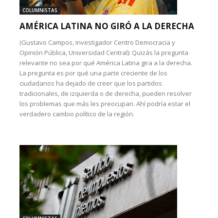
COLUMNISTAS
AMÉRICA LATINA NO GIRÓ A LA DERECHA
(Gustavo Campos, investigador Centro Democracia y
Opinión Pública, Universidad Central): Quizás la pregunta
relevante no sea por qué América Latina gira a la derecha.
La pregunta es por qué una parte creciente de los
ciudadanos ha dejado de creer que los partidos
tradicionales, de izquierda o de derecha, pueden resolver
los problemas que más les preocupan. Ahí podría estar el
verdadero cambio político de la región.