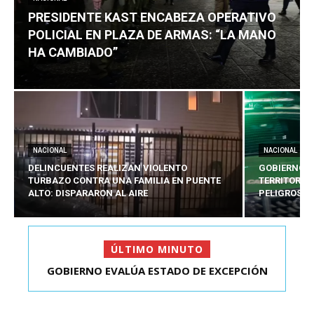
PRESIDENTE KAST ENCABEZA OPERATIVO
POLICIAL EN PLAZA DE ARMAS: “LA MANO
HA CAMBIADO”
NACIONAL
NACIONAL
DELINCUENTES REALIZAN VIOLENTO
GOBIERNO E
TURBAZO CONTRA UNA FAMILIA EN PUENTE
TERRITORIA
ALTO: DISPARARON AL AIRE
PELIGROSO
ÚLTIMO MINUTO
PRESIDENTE KAST ENCABEZA OPERATIVO
POLICIAL EN PLAZA D...