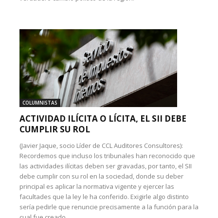
COLUMNISTAS
ACTIVIDAD ILÍCITA O LÍCITA, EL SII DEBE
CUMPLIR SU ROL
(Javier Jaque, socio Líder de CCL Auditores Consultores):
Recordemos que incluso los tribunales han reconocido que
las actividades ilícitas deben ser gravadas, por tanto, el SII
debe cumplir con su rol en la sociedad, donde su deber
principal es aplicar la normativa vigente y ejercer las
facultades que la ley le ha conferido. Exigirle algo distinto
sería pedirle que renuncie precisamente a la función para la
cual fue creado.