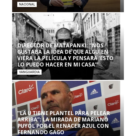
NACIONAL
DIRECTOR DE MATAPANKI: “NOS
GUSTABA LA IDEA DE QUE ALGUIEN
VIERA LA PELÍCULA Y PENSARA ‘ESTO
LO PUEDO HACER EN MI CASA’”
VANGUARDIA
“LA U TIENE PLANTEL PARA PELEAR
ARRIBA”: LA MIRADA DE MARIANO
PUYOL POR EL RENACER AZUL CON
FERNANDO GAGO