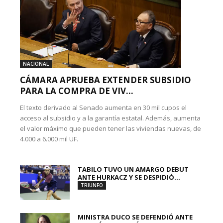
NACIONAL
CÁMARA APRUEBA EXTENDER SUBSIDIO
PARA LA COMPRA DE VIV...
El texto derivado al Senado aumenta en 30 mil cupos el
acceso al subsidio y a la garantía estatal. Además, aumenta
el valor máximo que pueden tener las viviendas nuevas, de
4.000 a 6.000 mil UF.
TABILO TUVO UN AMARGO DEBUT
ANTE HURKACZ Y SE DESPIDIÓ...
TRIUNFO
MINISTRA DUCO SE DEFENDIÓ ANTE