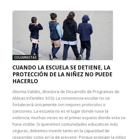
COLUMNISTAS
CUANDO LA ESCUELA SE DETIENE, LA
PROTECCIÓN DE LA NIÑEZ NO PUEDE
HACERLO
(Norma Valdés, directora de Desarrollo de Programas de
Aldeas Infantiles SOS): La convivencia escolar no se
fortalecerá únicamente con mejores protocolos o
sanciones. La escuela no es el lugar donde nace la
violencia; muchas veces es el primer espacio donde esta se
hace visible. Si queremos comunidades educativas más
seguras, debemos invertir tanto en la capacidad de
responder como en la de prevenir. Porque proteger la niñez