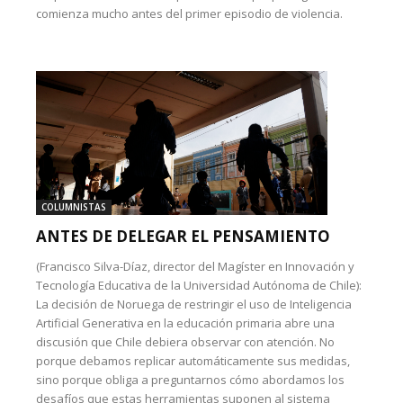
comienza mucho antes del primer episodio de violencia.
COLUMNISTAS
ANTES DE DELEGAR EL PENSAMIENTO
(Francisco Silva-Díaz, director del Magíster en Innovación y
Tecnología Educativa de la Universidad Autónoma de Chile):
La decisión de Noruega de restringir el uso de Inteligencia
Artificial Generativa en la educación primaria abre una
discusión que Chile debiera observar con atención. No
porque debamos replicar automáticamente sus medidas,
sino porque obliga a preguntarnos cómo abordamos los
desafíos que estas herramientas suponen al sistema