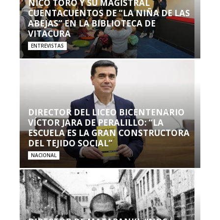
NICO TORO Y SU MAGISTRAL
CUENTACUENTOS DE “LA NIÑA DE LAS
ABEJAS” EN LA BIBLIOTECA DE
VITACURA
ENTREVISTAS
DIRECTOR DEL LICEO BICENTENARIO
VÍCTOR JARA DE PERALILLO: “LA
ESCUELA ES LA GRAN CONSTRUCTORA
DEL TEJIDO SOCIAL”
NACIONAL