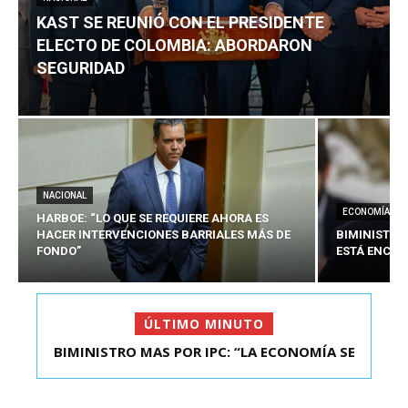
KAST SE REUNIÓ CON EL PRESIDENTE
ELECTO DE COLOMBIA: ABORDARON
SEGURIDAD
NACIONAL
ECONOMÍA
HARBOE: “LO QUE SE REQUIERE AHORA ES
HACER INTERVENCIONES BARRIALES MÁS DE
BIMINISTRO
FONDO”
ESTÁ ENCAU
ÚLTIMO MINUTO
BIMINISTRO MAS POR IPC: “LA ECONOMÍA SE
KAST SE REUNIÓ CON EL PRESIDENTE ELECTO DE
ESTÁ ENC...
COLOMBIA: A...