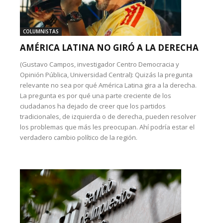
COLUMNISTAS
AMÉRICA LATINA NO GIRÓ A LA DERECHA
(Gustavo Campos, investigador Centro Democracia y
Opinión Pública, Universidad Central): Quizás la pregunta
relevante no sea por qué América Latina gira a la derecha.
La pregunta es por qué una parte creciente de los
ciudadanos ha dejado de creer que los partidos
tradicionales, de izquierda o de derecha, pueden resolver
los problemas que más les preocupan. Ahí podría estar el
verdadero cambio político de la región.