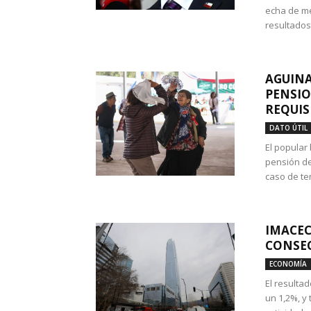
echa de me
resultados
AGUINA
PENSIO
REQUIS
DATO ÚTIL
El popular
pensión de
caso de te
IMACEC
CONSEC
ECONOMÍA
El resulta
un 1,2%, y