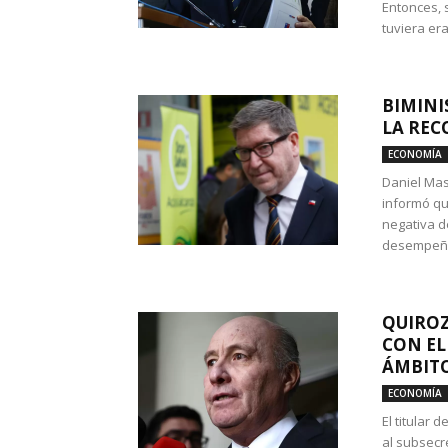
Entonces, 
tuviera era
BIMINI
LA REC
ECONOMÍA
Daniel Mas
informó qu
negativa d
desempeño 
QUIROZ
CON EL
ÁMBITO
ECONOMÍA
El titular
al subsecr