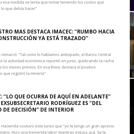
si esa medida se tenía que tomar teniendo los costos que
 lo que debía hacer”.
STRO MAS DESTACA IMACEC: “RUMBO HACIA
ONSTRUCCIÓN YA ESTÁ TRAZADO”
 remarcó: “Tal como lo habíamos anticipado, el Banco Central
e la actividad económica repuntó en junio, quebrando la racha
e los meses previos. En esa línea, destaca el positivo
que registró la minería”.
: “LO QUE OCURRA DE AQUÍ EN ADELANTE”
 EXSUBSECRETARIO RODRÍGUEZ ES “DEL
 DE DECISIÓN” DE INTERIOR
 de Hacienda sostuvo este lunes que “yo le tengo un gran aprecio
etario. Hizo una tremenda labor mientras estuvo acá. Se le