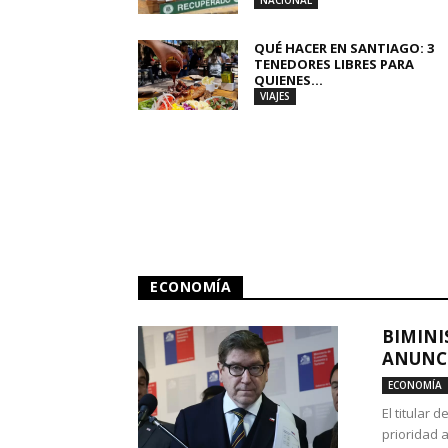
NACIONAL
QUÉ HACER EN SANTIAGO: 3
TENEDORES LIBRES PARA
QUIENES...
VIAJES
ECONOMÍA
BIMINI
ANUNCI
ECONOMÍA
El titular 
prioridad 