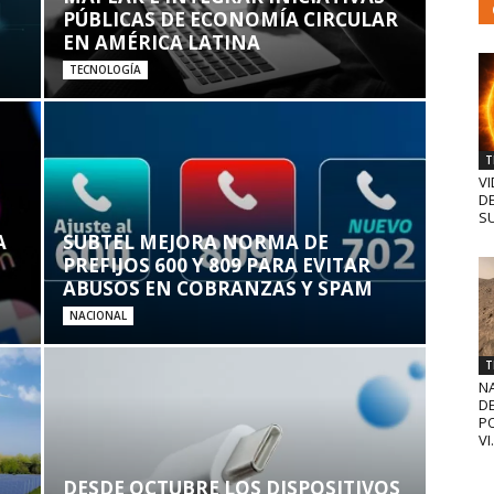
PÚBLICAS DE ECONOMÍA CIRCULAR
EN AMÉRICA LATINA
TECNOLOGÍA
T
VI
D
SU
A
SUBTEL MEJORA NORMA DE
PREFIJOS 600 Y 809 PARA EVITAR
ABUSOS EN COBRANZAS Y SPAM
NACIONAL
T
N
D
PO
VI.
DESDE OCTUBRE LOS DISPOSITIVOS