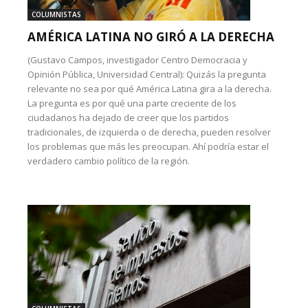
COLUMNISTAS
AMÉRICA LATINA NO GIRÓ A LA DERECHA
(Gustavo Campos, investigador Centro Democracia y
Opinión Pública, Universidad Central): Quizás la pregunta
relevante no sea por qué América Latina gira a la derecha.
La pregunta es por qué una parte creciente de los
ciudadanos ha dejado de creer que los partidos
tradicionales, de izquierda o de derecha, pueden resolver
los problemas que más les preocupan. Ahí podría estar el
verdadero cambio político de la región.