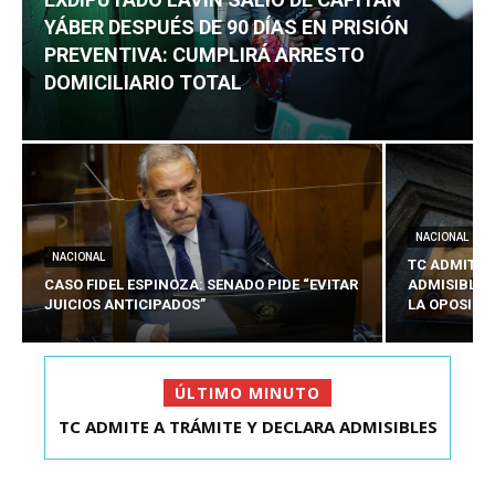
YÁBER DESPUÉS DE 90 DÍAS EN PRISIÓN
PREVENTIVA: CUMPLIRÁ ARRESTO
DOMICILIARIO TOTAL
NACIONAL
NACIONAL
TC ADMITE 
CASO FIDEL ESPINOZA: SENADO PIDE “EVITAR
ADMISIBLES
JUICIOS ANTICIPADOS”
LA OPOSICI
ÚLTIMO MINUTO
TC ADMITE A TRÁMITE Y DECLARA ADMISIBLES
EXDIPUTADO LAVÍN SALIÓ DE CAPITÁN YÁBER
LOS TRES REQU...
DESPUÉS DE 90 ...