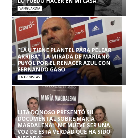
LO PUEDO HACER EN MI CASA’”
VANGUARDIA
“LA U TIENE PLANTEL PARA PELEAR
ARRIBA”: LA MIRADA DE MARIANO
PUYOL POR EL RENACER AZUL CON
FERNANDO GAGO
ENTREVISTAS
LITA DONOSO PRESENTÓ SU
DOCUMENTAL SOBRE MARÍA
MAGDALENA: “ME MUEVE SER UNA
VOZ DE ESTA VERDAD QUE HA SIDO