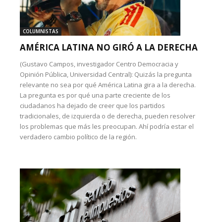
COLUMNISTAS
AMÉRICA LATINA NO GIRÓ A LA DERECHA
(Gustavo Campos, investigador Centro Democracia y
Opinión Pública, Universidad Central): Quizás la pregunta
relevante no sea por qué América Latina gira a la derecha.
La pregunta es por qué una parte creciente de los
ciudadanos ha dejado de creer que los partidos
tradicionales, de izquierda o de derecha, pueden resolver
los problemas que más les preocupan. Ahí podría estar el
verdadero cambio político de la región.