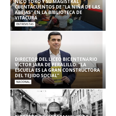
NICO TORO Y SU MAGISTRAL
CUENTACUENTOS DE “LA NIÑA DE LAS
ABEJAS” EN LA BIBLIOTECA DE
VITACURA
ENTREVISTAS
DIRECTOR DEL LICEO BICENTENARIO
VÍCTOR JARA DE PERALILLO: “LA
ESCUELA ES LA GRAN CONSTRUCTORA
DEL TEJIDO SOCIAL”
NACIONAL