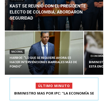
KAST SE REUNIÓ CON EL PRESIDENTE
ELECTO DE COLOMBIA: ABORDARON
SEGURIDAD
NACIONAL
ECONOMÍA
HARBOE: “LO QUE SE REQUIERE AHORA ES
HACER INTERVENCIONES BARRIALES MÁS DE
BIMINISTRO
FONDO”
ESTÁ ENCAU
ÚLTIMO MINUTO
BIMINISTRO MAS POR IPC: “LA ECONOMÍA SE
KAST SE REUNIÓ CON EL PRESIDENTE ELECTO DE
ESTÁ ENC...
COLOMBIA: A...