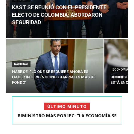
KAST SE REUNIÓ CON EL PRESIDENTE
ELECTO DE COLOMBIA: ABORDARON
SEGURIDAD
NACIONAL
ECONOMÍA
HARBOE: “LO QUE SE REQUIERE AHORA ES
HACER INTERVENCIONES BARRIALES MÁS DE
BIMINISTRO
FONDO”
ESTÁ ENCAU
ÚLTIMO MINUTO
BIMINISTRO MAS POR IPC: “LA ECONOMÍA SE
KAST SE REUNIÓ CON EL PRESIDENTE ELECTO DE
ESTÁ ENC...
COLOMBIA: A...