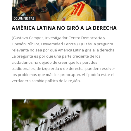
COLUMNISTAS
AMÉRICA LATINA NO GIRÓ A LA DERECHA
(Gustavo Campos, investigador Centro Democracia y
Opinión Pública, Universidad Central): Quizás la pregunta
relevante no sea por qué América Latina gira a la derecha.
La pregunta es por qué una parte creciente de los
ciudadanos ha dejado de creer que los partidos
tradicionales, de izquierda o de derecha, pueden resolver
los problemas que más les preocupan. Ahí podría estar el
verdadero cambio político de la región.