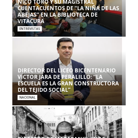
NICO TORO Y SU MAGISTRAL
CUENTACUENTOS DE “LA NIÑA DE LAS
ABEJAS” EN LA BIBLIOTECA DE
VITACURA
ENTREVISTAS
DIRECTOR DEL LICEO BICENTENARIO
VÍCTOR JARA DE PERALILLO: “LA
ESCUELA ES LA GRAN CONSTRUCTORA
DEL TEJIDO SOCIAL”
NACIONAL