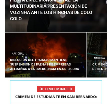
MULTITUDINARIA PRESENTACIÓN DE
VOZINHA ANTE LOS HINCHAS DE COLO
COLO
NACIONAL
NACIONAL
DIRECCIÓN DEL TRABAJO MANTIENE
SUSPENSIÓN DE FAENAS DE EMPRESAS
CRIMEN DE 
ALEDAÑAS A LA EMERGENCIA EN QUILICURA
DETIENEN A
ÚLTIMO MINUTO
FIESTA EN EL MONUMENTAL: LA
MULTITUDINARIA PRESENTACIÓ...