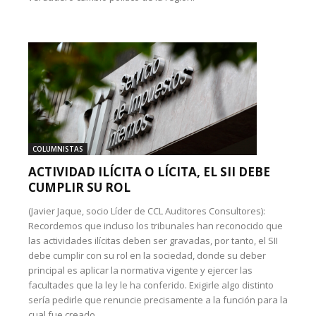
COLUMNISTAS
ACTIVIDAD ILÍCITA O LÍCITA, EL SII DEBE
CUMPLIR SU ROL
(Javier Jaque, socio Líder de CCL Auditores Consultores):
Recordemos que incluso los tribunales han reconocido que
las actividades ilícitas deben ser gravadas, por tanto, el SII
debe cumplir con su rol en la sociedad, donde su deber
principal es aplicar la normativa vigente y ejercer las
facultades que la ley le ha conferido. Exigirle algo distinto
sería pedirle que renuncie precisamente a la función para la
cual fue creado.