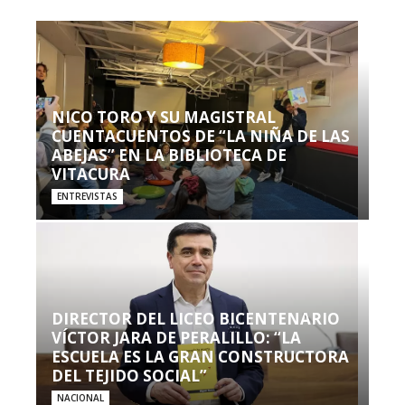
NICO TORO Y SU MAGISTRAL
CUENTACUENTOS DE “LA NIÑA DE LAS
ABEJAS” EN LA BIBLIOTECA DE
VITACURA
ENTREVISTAS
DIRECTOR DEL LICEO BICENTENARIO
VÍCTOR JARA DE PERALILLO: “LA
ESCUELA ES LA GRAN CONSTRUCTORA
DEL TEJIDO SOCIAL”
NACIONAL