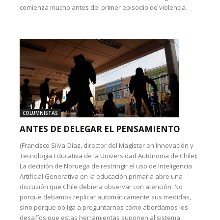
comienza mucho antes del primer episodio de violencia.
COLUMNISTAS
ANTES DE DELEGAR EL PENSAMIENTO
(Francisco Silva-Díaz, director del Magíster en Innovación y
Tecnología Educativa de la Universidad Autónoma de Chile):
La decisión de Noruega de restringir el uso de Inteligencia
Artificial Generativa en la educación primaria abre una
discusión que Chile debiera observar con atención. No
porque debamos replicar automáticamente sus medidas,
sino porque obliga a preguntarnos cómo abordamos los
desafíos que estas herramientas suponen al sistema