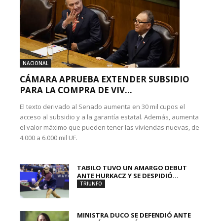
NACIONAL
CÁMARA APRUEBA EXTENDER SUBSIDIO
PARA LA COMPRA DE VIV...
El texto derivado al Senado aumenta en 30 mil cupos el
acceso al subsidio y a la garantía estatal. Además, aumenta
el valor máximo que pueden tener las viviendas nuevas, de
4.000 a 6.000 mil UF.
TABILO TUVO UN AMARGO DEBUT
ANTE HURKACZ Y SE DESPIDIÓ...
TRIUNFO
MINISTRA DUCO SE DEFENDIÓ ANTE