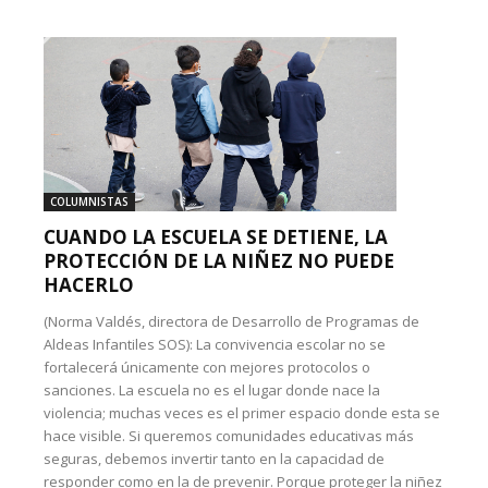
COLUMNISTAS
CUANDO LA ESCUELA SE DETIENE, LA
PROTECCIÓN DE LA NIÑEZ NO PUEDE
HACERLO
(Norma Valdés, directora de Desarrollo de Programas de
Aldeas Infantiles SOS): La convivencia escolar no se
fortalecerá únicamente con mejores protocolos o
sanciones. La escuela no es el lugar donde nace la
violencia; muchas veces es el primer espacio donde esta se
hace visible. Si queremos comunidades educativas más
seguras, debemos invertir tanto en la capacidad de
responder como en la de prevenir. Porque proteger la niñez