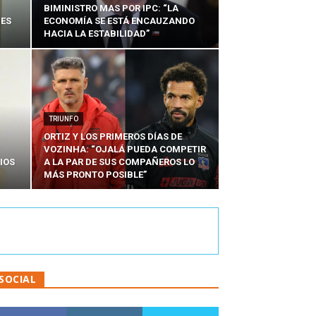
BIMINISTRO MAS POR IPC: “LA
NES
ECONOMÍA SE ESTÁ ENCAUZANDO
HACIA LA ESTABILIDAD”
TRIUNFO
ORTIZ Y LOS PRIMEROS DÍAS DE
VOZINHA: “OJALÁ PUEDA COMPETIR
IOS
A LA PAR DE SUS COMPAÑEROS LO
MÁS PRONTO POSIBLE”
SOCIAL