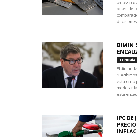
personas c
antes de co
comparació
decisione
BIMINI
ENCAUZ
ECONOMÍA
El titular 
“Recibimos
está en la
moderar la
está encau
IPC DE 
PRECIO
INFLAC