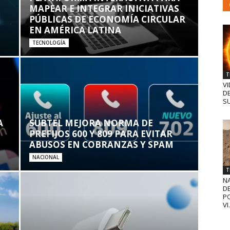
MAPEAR E INTEGRAR INICIATIVAS
PÚBLICAS DE ECONOMÍA CIRCULAR
EN AMÉRICA LATINA
TECNOLOGÍA
T
VI
D
SU
A
SUBTEL MEJORA NORMA DE
PREFIJOS 600 Y 809 PARA EVITAR
ABUSOS EN COBRANZAS Y SPAM
NACIONAL
T
N
D
PO
VI.