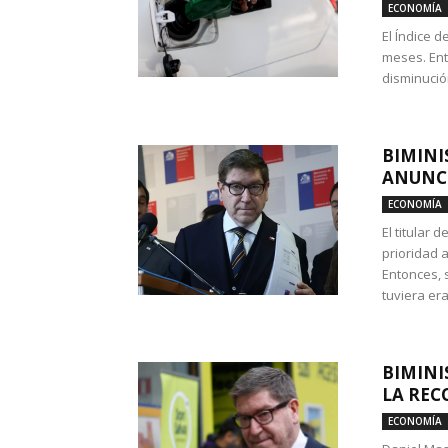
ECONOMÍA
El Índice 
meses. Ent
disminución
BIMINI
ANUNCI
ECONOMÍA
El titular 
prioridad 
Entonces, 
tuviera era
BIMINI
LA REC
ECONOMÍA