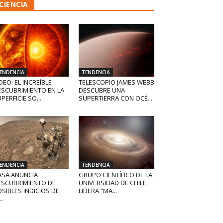
CIENCIA
ENDENCIA
TENDENCIA
DEO: EL INCREÍBLE
TELESCOPIO JAMES WEBB
ESCUBRIMIENTO EN LA
DESCUBRE UNA
PERFICIE SO...
SUPERTIERRA CON OCÉ...
ENDENCIA
TENDENCIA
ASA ANUNCIA
GRUPO CIENTÍFICO DE LA
ESCUBRIMIENTO DE
UNIVERSIDAD DE CHILE
SIBLES INDICIOS DE
LIDERA “MA...
..