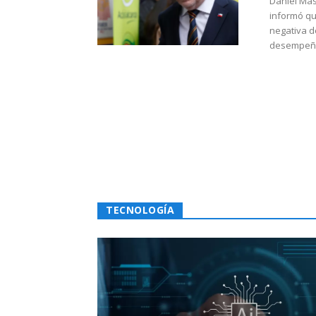
Daniel Mas
informó qu
negativa d
desempeño 
TECNOLOGÍA