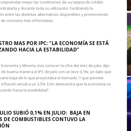
omprendan mejor las condiciones de su tarjeta de crédito
ntratarla y durante toda su utilización. Facilitando la
n entre las distintas alternativas disponibles y promoviendo
s de consumo más informadas.
STRO MAS POR IPC: “LA ECONOMÍA SE ESTÁ
ANDO HACIA LA ESTABILIDAD”
de Economía y Minería, tras conocer la cifra del mes de julio, dijo:
 de buena manera el IPC de julio con un leve 0,1%, un dato que
 parte baja de lo que proyectaba el mercado. Y que permite
 inflación anual a un 3,5%. Esto demuestra que la economía se
zando hacia la estabilidad”.
JULIO SUBIÓ 0,1% EN JULIO: BAJA EN
S DE COMBUSTIBLES CONTUVO LA
IÓN