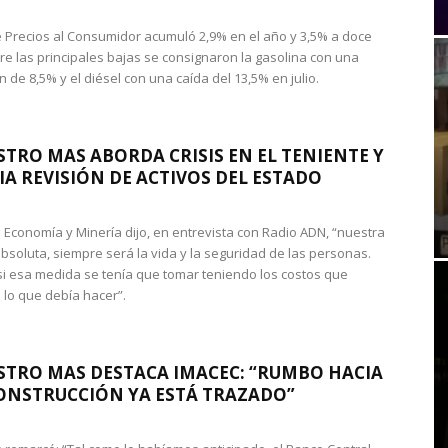
de Precios al Consumidor acumuló 2,9% en el año y 3,5% a doce
re las principales bajas se consignaron la gasolina con una
 de 8,5% y el diésel con una caída del 13,5% en julio.
STRO MAS ABORDA CRISIS EN EL TENIENTE Y
A REVISIÓN DE ACTIVOS DEL ESTADO
de Economía y Minería dijo, en entrevista con Radio ADN, “nuestra
absoluta, siempre será la vida y la seguridad de las personas.
si esa medida se tenía que tomar teniendo los costos que
 lo que debía hacer”.
STRO MAS DESTACA IMACEC: “RUMBO HACIA
ONSTRUCCIÓN YA ESTÁ TRAZADO”