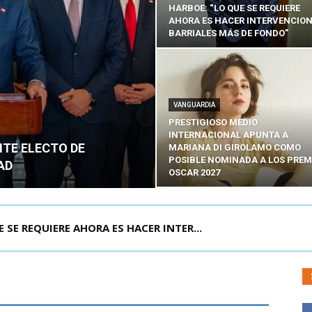
HARBOE: “LO QUE SE REQUIERE
AHORA ES HACER INTERVENCIO
BARRIALES MÁS DE FONDO”
VANGUARDIA
PRESTIGIOSO MEDIO
INTERNACIONAL APUNTA A
NTE ELECTO DE
MARIANA DI GIROLAMO COMO
POSIBLE NOMINADA A LOS PREM
AD
OSCAR 2027
POR IPC: “LA ECONOMÍA SE ESTÁ ENC...