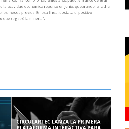
 remarcó: “Tal como lo habíamos anticipado, el Banco Central
e la actividad económica repuntó en junio, quebrando la racha
e los meses previos. En esa línea, destaca el positivo
que registró la minería”.
CIRCULARTEC LANZA LA PRIMERA
PLATAFORMA INTERACTIVA PARA