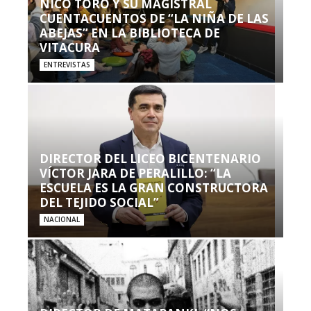
NICO TORO Y SU MAGISTRAL
CUENTACUENTOS DE “LA NIÑA DE LAS
ABEJAS” EN LA BIBLIOTECA DE
VITACURA
ENTREVISTAS
DIRECTOR DEL LICEO BICENTENARIO
VÍCTOR JARA DE PERALILLO: “LA
ESCUELA ES LA GRAN CONSTRUCTORA
DEL TEJIDO SOCIAL”
NACIONAL