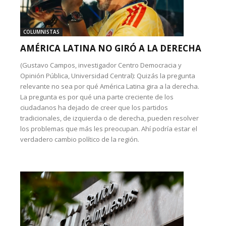
COLUMNISTAS
AMÉRICA LATINA NO GIRÓ A LA DERECHA
(Gustavo Campos, investigador Centro Democracia y
Opinión Pública, Universidad Central): Quizás la pregunta
relevante no sea por qué América Latina gira a la derecha.
La pregunta es por qué una parte creciente de los
ciudadanos ha dejado de creer que los partidos
tradicionales, de izquierda o de derecha, pueden resolver
los problemas que más les preocupan. Ahí podría estar el
verdadero cambio político de la región.