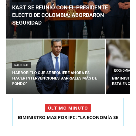
KAST SE REUNIÓ CON EL PRESIDENTE
ELECTO DE COLOMBIA: ABORDARON
SEGURIDAD
NACIONAL
ECONOMÍA
HARBOE: “LO QUE SE REQUIERE AHORA ES
HACER INTERVENCIONES BARRIALES MÁS DE
BIMINISTRO
FONDO”
ESTÁ ENCAU
ÚLTIMO MINUTO
BIMINISTRO MAS POR IPC: “LA ECONOMÍA SE
KAST SE REUNIÓ CON EL PRESIDENTE ELECTO DE
ESTÁ ENC...
COLOMBIA: A...