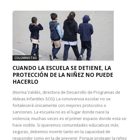
COLUMNISTAS
CUANDO LA ESCUELA SE DETIENE, LA
PROTECCIÓN DE LA NIÑEZ NO PUEDE
HACERLO
(Norma Valdés, directora de Desarrollo de Programas de
Aldeas Infantiles SOS): La convivencia escolar no se
fortalecerá únicamente con mejores protocolos o
sanciones. La escuela no es el lugar donde nace la
violencia; muchas veces es el primer espacio donde esta se
hace visible. Si queremos comunidades educativas más
seguras, debemos invertir tanto en la capacidad de
responder como en la de prevenir. Porque proteger la niñez