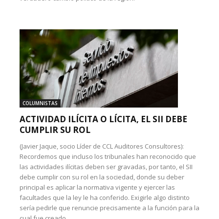
COLUMNISTAS
ACTIVIDAD ILÍCITA O LÍCITA, EL SII DEBE
CUMPLIR SU ROL
(Javier Jaque, socio Líder de CCL Auditores Consultores):
Recordemos que incluso los tribunales han reconocido que
las actividades ilícitas deben ser gravadas, por tanto, el SII
debe cumplir con su rol en la sociedad, donde su deber
principal es aplicar la normativa vigente y ejercer las
facultades que la ley le ha conferido. Exigirle algo distinto
sería pedirle que renuncie precisamente a la función para la
cual fue creado.