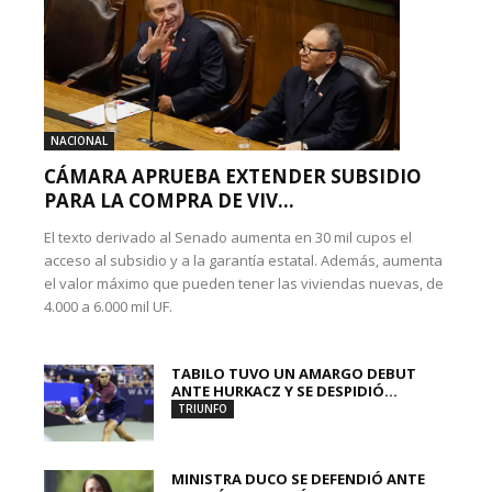
NACIONAL
CÁMARA APRUEBA EXTENDER SUBSIDIO
PARA LA COMPRA DE VIV...
El texto derivado al Senado aumenta en 30 mil cupos el
acceso al subsidio y a la garantía estatal. Además, aumenta
el valor máximo que pueden tener las viviendas nuevas, de
4.000 a 6.000 mil UF.
TABILO TUVO UN AMARGO DEBUT
ANTE HURKACZ Y SE DESPIDIÓ...
TRIUNFO
MINISTRA DUCO SE DEFENDIÓ ANTE