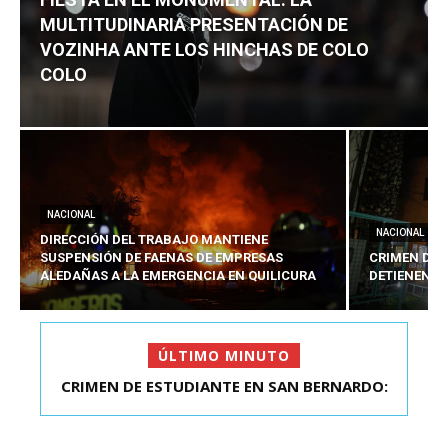
MULTITUDINARIA PRESENTACIÓN DE
VOZINHA ANTE LOS HINCHAS DE COLO
COLO
NACIONAL
NACIONAL
DIRECCIÓN DEL TRABAJO MANTIENE
SUSPENSIÓN DE FAENAS DE EMPRESAS
CRIMEN DE 
ALEDAÑAS A LA EMERGENCIA EN QUILICURA
DETIENEN A
ÚLTIMO MINUTO
FIESTA EN EL MONUMENTAL: LA
MULTITUDINARIA PRESENTACIÓ...