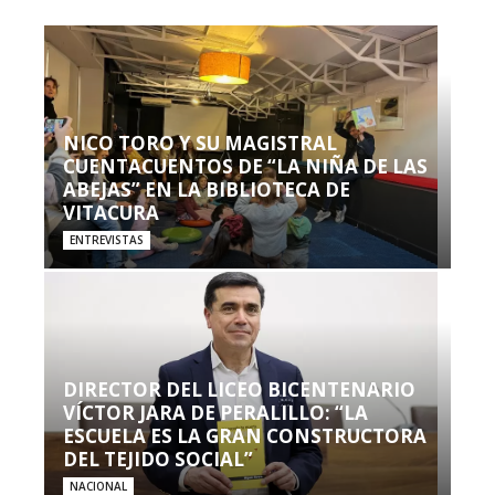
NICO TORO Y SU MAGISTRAL
CUENTACUENTOS DE “LA NIÑA DE LAS
ABEJAS” EN LA BIBLIOTECA DE
VITACURA
ENTREVISTAS
DIRECTOR DEL LICEO BICENTENARIO
VÍCTOR JARA DE PERALILLO: “LA
ESCUELA ES LA GRAN CONSTRUCTORA
DEL TEJIDO SOCIAL”
NACIONAL