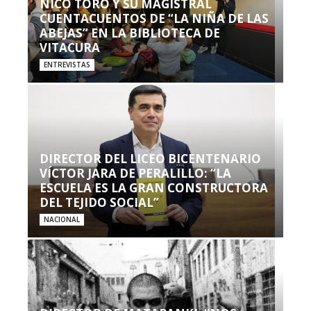
NICO TORO Y SU MAGISTRAL
CUENTACUENTOS DE “LA NIÑA DE LAS
ABEJAS” EN LA BIBLIOTECA DE
VITACURA
ENTREVISTAS
DIRECTOR DEL LICEO BICENTENARIO
VÍCTOR JARA DE PERALILLO: “LA
ESCUELA ES LA GRAN CONSTRUCTORA
DEL TEJIDO SOCIAL”
NACIONAL