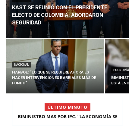
KAST SE REUNIÓ CON EL PRESIDENTE
ELECTO DE COLOMBIA: ABORDARON
SEGURIDAD
NACIONAL
ECONOMÍA
HARBOE: “LO QUE SE REQUIERE AHORA ES
HACER INTERVENCIONES BARRIALES MÁS DE
BIMINISTRO
FONDO”
ESTÁ ENCAU
ÚLTIMO MINUTO
BIMINISTRO MAS POR IPC: “LA ECONOMÍA SE
KAST SE REUNIÓ CON EL PRESIDENTE ELECTO DE
ESTÁ ENC...
COLOMBIA: A...