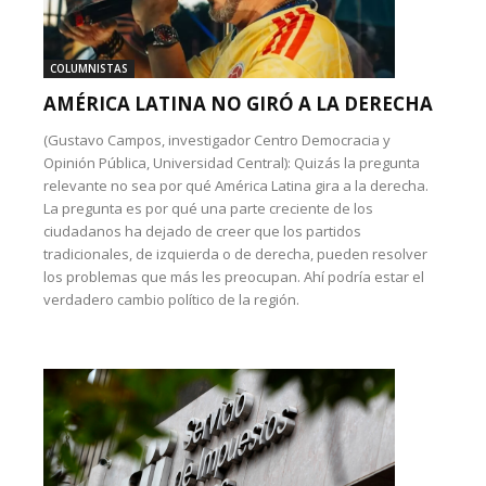
COLUMNISTAS
AMÉRICA LATINA NO GIRÓ A LA DERECHA
(Gustavo Campos, investigador Centro Democracia y
Opinión Pública, Universidad Central): Quizás la pregunta
relevante no sea por qué América Latina gira a la derecha.
La pregunta es por qué una parte creciente de los
ciudadanos ha dejado de creer que los partidos
tradicionales, de izquierda o de derecha, pueden resolver
los problemas que más les preocupan. Ahí podría estar el
verdadero cambio político de la región.