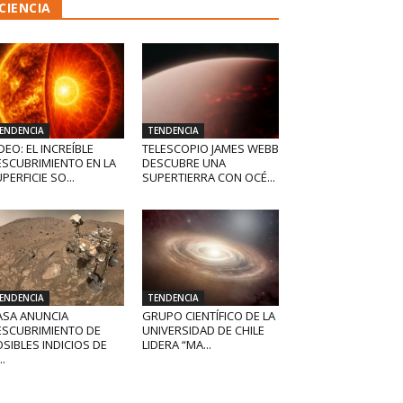
CIENCIA
ENDENCIA
TENDENCIA
DEO: EL INCREÍBLE
TELESCOPIO JAMES WEBB
ESCUBRIMIENTO EN LA
DESCUBRE UNA
PERFICIE SO...
SUPERTIERRA CON OCÉ...
ENDENCIA
TENDENCIA
ASA ANUNCIA
GRUPO CIENTÍFICO DE LA
ESCUBRIMIENTO DE
UNIVERSIDAD DE CHILE
SIBLES INDICIOS DE
LIDERA “MA...
..