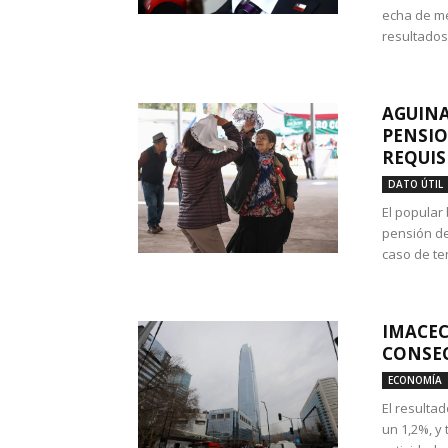
echa de me
resultados
AGUINA
PENSIO
REQUIS
DATO ÚTIL
El popular
pensión de
caso de te
IMACEC
CONSEC
ECONOMÍA
El resulta
un 1,2%, y