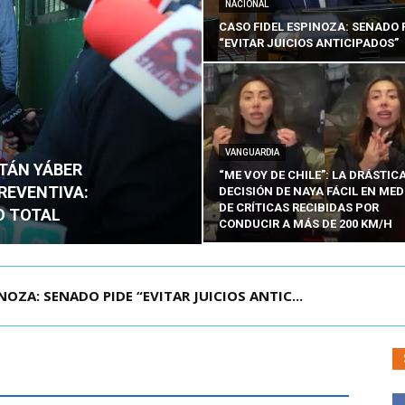
NACIONAL
CASO FIDEL ESPINOZA: SENADO 
“EVITAR JUICIOS ANTICIPADOS”
VANGUARDIA
ITÁN YÁBER
“ME VOY DE CHILE”: LA DRÁSTIC
PREVENTIVA:
DECISIÓN DE NAYA FÁCIL EN MED
DE CRÍTICAS RECIBIDAS POR
O TOTAL
CONDUCIR A MÁS DE 200 KM/H
ÁMITE Y DECLARA ADMISIBLES LOS TRES REQU...