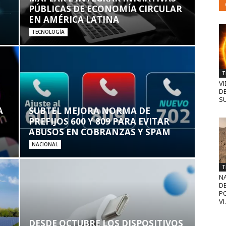
PÚBLICAS DE ECONOMÍA CIRCULAR
EN AMÉRICA LATINA
TECNOLOGÍA
T
VI
D
SU
A
SUBTEL MEJORA NORMA DE
PREFIJOS 600 Y 809 PARA EVITAR
ABUSOS EN COBRANZAS Y SPAM
NACIONAL
T
N
D
PO
VI.
DESDE OCTUBRE LOS DISPOSITIVOS