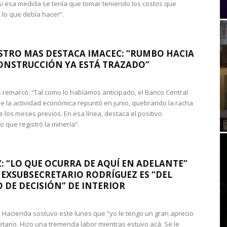
si esa medida se tenía que tomar teniendo los costos que
 lo que debía hacer”.
STRO MAS DESTACA IMACEC: “RUMBO HACIA
ONSTRUCCIÓN YA ESTÁ TRAZADO”
 remarcó: “Tal como lo habíamos anticipado, el Banco Central
e la actividad económica repuntó en junio, quebrando la racha
e los meses previos. En esa línea, destaca el positivo
que registró la minería”.
: “LO QUE OCURRA DE AQUÍ EN ADELANTE”
 EXSUBSECRETARIO RODRÍGUEZ ES “DEL
 DE DECISIÓN” DE INTERIOR
 de Hacienda sostuvo este lunes que “yo le tengo un gran aprecio
etario. Hizo una tremenda labor mientras estuvo acá. Se le