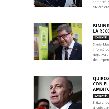
Entonces, 
tuviera era
BIMINI
LA REC
ECONOMÍA
Daniel Mas
informó qu
negativa d
desempeño 
QUIROZ
CON EL
ÁMBITO
ECONOMÍA
El titular
al subsecr