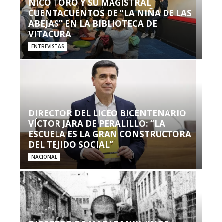
NICO TORO Y SU MAGISTRAL
CUENTACUENTOS DE “LA NIÑA DE LAS
ABEJAS” EN LA BIBLIOTECA DE
VITACURA
ENTREVISTAS
DIRECTOR DEL LICEO BICENTENARIO
VÍCTOR JARA DE PERALILLO: “LA
ESCUELA ES LA GRAN CONSTRUCTORA
DEL TEJIDO SOCIAL”
NACIONAL