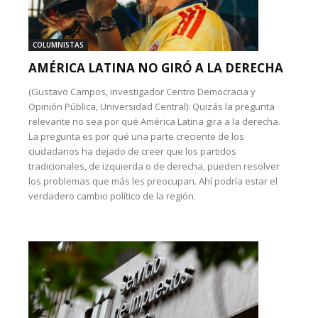
COLUMNISTAS
AMÉRICA LATINA NO GIRÓ A LA DERECHA
(Gustavo Campos, investigador Centro Democracia y
Opinión Pública, Universidad Central): Quizás la pregunta
relevante no sea por qué América Latina gira a la derecha.
La pregunta es por qué una parte creciente de los
ciudadanos ha dejado de creer que los partidos
tradicionales, de izquierda o de derecha, pueden resolver
los problemas que más les preocupan. Ahí podría estar el
verdadero cambio político de la región.