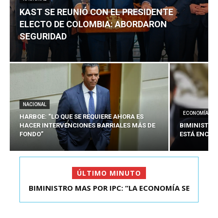
KAST SE REUNIÓ CON EL PRESIDENTE
ELECTO DE COLOMBIA: ABORDARON
SEGURIDAD
NACIONAL
ECONOMÍA
HARBOE: “LO QUE SE REQUIERE AHORA ES
HACER INTERVENCIONES BARRIALES MÁS DE
BIMINISTRO
FONDO”
ESTÁ ENCAU
ÚLTIMO MINUTO
BIMINISTRO MAS POR IPC: “LA ECONOMÍA SE
KAST SE REUNIÓ CON EL PRESIDENTE ELECTO DE
ESTÁ ENC...
COLOMBIA: A...