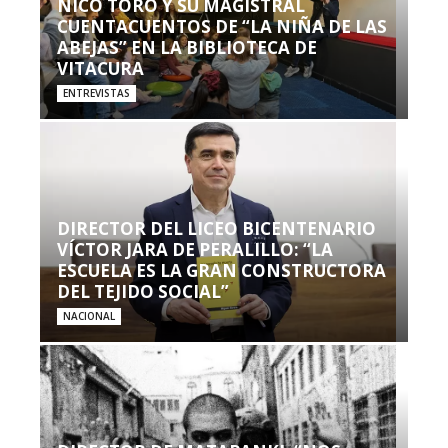
NICO TORO Y SU MAGISTRAL
CUENTACUENTOS DE “LA NIÑA DE LAS
ABEJAS” EN LA BIBLIOTECA DE
VITACURA
ENTREVISTAS
DIRECTOR DEL LICEO BICENTENARIO
VÍCTOR JARA DE PERALILLO: “LA
ESCUELA ES LA GRAN CONSTRUCTORA
DEL TEJIDO SOCIAL”
NACIONAL