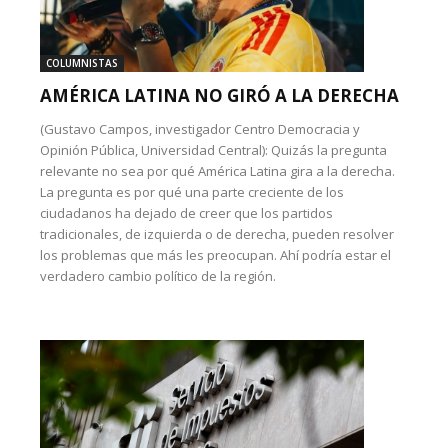
COLUMNISTAS
AMÉRICA LATINA NO GIRÓ A LA DERECHA
(Gustavo Campos, investigador Centro Democracia y
Opinión Pública, Universidad Central): Quizás la pregunta
relevante no sea por qué América Latina gira a la derecha.
La pregunta es por qué una parte creciente de los
ciudadanos ha dejado de creer que los partidos
tradicionales, de izquierda o de derecha, pueden resolver
los problemas que más les preocupan. Ahí podría estar el
verdadero cambio político de la región.