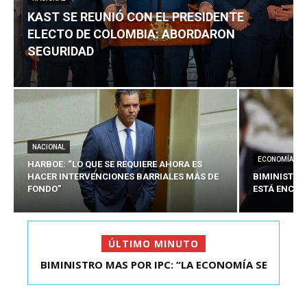
KAST SE REUNIÓ CON EL PRESIDENTE
ELECTO DE COLOMBIA: ABORDARON
SEGURIDAD
NACIONAL
ECONOMÍA
HARBOE: “LO QUE SE REQUIERE AHORA ES
HACER INTERVENCIONES BARRIALES MÁS DE
BIMINISTRO
FONDO”
ESTÁ ENCAU
ÚLTIMO MINUTO
BIMINISTRO MAS POR IPC: “LA ECONOMÍA SE
ESTÁ ENC...