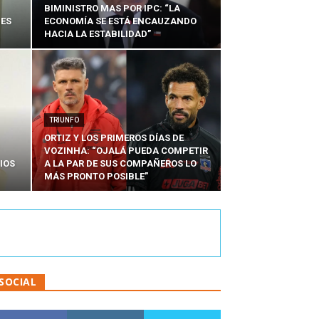
BIMINISTRO MAS POR IPC: “LA
NES
ECONOMÍA SE ESTÁ ENCAUZANDO
HACIA LA ESTABILIDAD”
TRIUNFO
ORTIZ Y LOS PRIMEROS DÍAS DE
VOZINHA: “OJALÁ PUEDA COMPETIR
IOS
A LA PAR DE SUS COMPAÑEROS LO
MÁS PRONTO POSIBLE”
SOCIAL