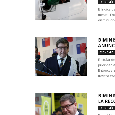
ECONOMÍA
El Índice 
meses. Ent
disminución
BIMINI
ANUNCI
ECONOMÍA
El titular 
prioridad 
Entonces, 
tuviera era
BIMINI
LA REC
ECONOMÍA