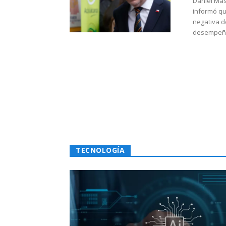
Daniel Mas
informó qu
negativa d
desempeño 
TECNOLOGÍA