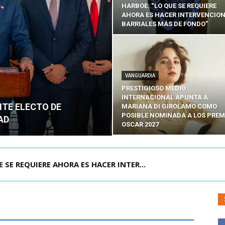
HARBOE: “LO QUE SE REQUIERE
AHORA ES HACER INTERVENCIO
BARRIALES MÁS DE FONDO”
VANGUARDIA
PRESTIGIOSO MEDIO
INTERNACIONAL APUNTA A
NTE ELECTO DE
MARIANA DI GIROLAMO COMO
POSIBLE NOMINADA A LOS PREM
AD
OSCAR 2027
POR IPC: “LA ECONOMÍA SE ESTÁ ENC...