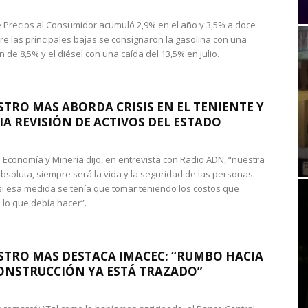
de Precios al Consumidor acumuló 2,9% en el año y 3,5% a doce
re las principales bajas se consignaron la gasolina con una
 de 8,5% y el diésel con una caída del 13,5% en julio.
STRO MAS ABORDA CRISIS EN EL TENIENTE Y
A REVISIÓN DE ACTIVOS DEL ESTADO
de Economía y Minería dijo, en entrevista con Radio ADN, “nuestra
absoluta, siempre será la vida y la seguridad de las personas.
si esa medida se tenía que tomar teniendo los costos que
 lo que debía hacer”.
STRO MAS DESTACA IMACEC: “RUMBO HACIA
ONSTRUCCIÓN YA ESTÁ TRAZADO”