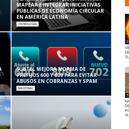
MAPEAR E INTEGRAR INICIATIVAS
PÚBLICAS DE ECONOMÍA CIRCULAR
EN AMÉRICA LATINA
TECNOLOGÍA
T
VI
D
SU
A
SUBTEL MEJORA NORMA DE
PREFIJOS 600 Y 809 PARA EVITAR
ABUSOS EN COBRANZAS Y SPAM
NACIONAL
T
N
D
PO
VI.