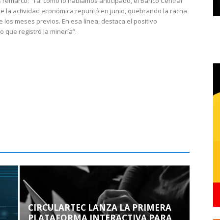
 remarcó: “Tal como lo habíamos anticipado, el Banco Central
e la actividad económica repuntó en junio, quebrando la racha
e los meses previos. En esa línea, destaca el positivo
que registró la minería”.
CIRCULARTEC LANZA LA PRIMERA
PLATAFORMA INTERACTIVA PARA