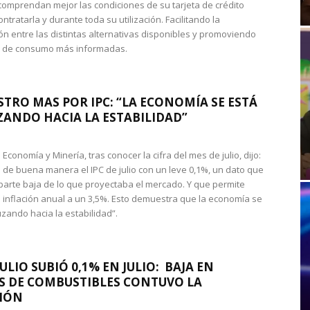
omprendan mejor las condiciones de su tarjeta de crédito
ntratarla y durante toda su utilización. Facilitando la
n entre las distintas alternativas disponibles y promoviendo
s de consumo más informadas.
STRO MAS POR IPC: “LA ECONOMÍA SE ESTÁ
ANDO HACIA LA ESTABILIDAD”
de Economía y Minería, tras conocer la cifra del mes de julio, dijo:
 de buena manera el IPC de julio con un leve 0,1%, un dato que
 parte baja de lo que proyectaba el mercado. Y que permite
 inflación anual a un 3,5%. Esto demuestra que la economía se
zando hacia la estabilidad”.
JULIO SUBIÓ 0,1% EN JULIO: BAJA EN
S DE COMBUSTIBLES CONTUVO LA
IÓN