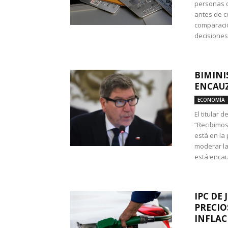
personas c
antes de co
comparació
decisione
BIMINI
ENCAUZ
ECONOMÍA
El titular 
“Recibimos
está en la
moderar la
está encau
IPC DE 
PRECIO
INFLAC