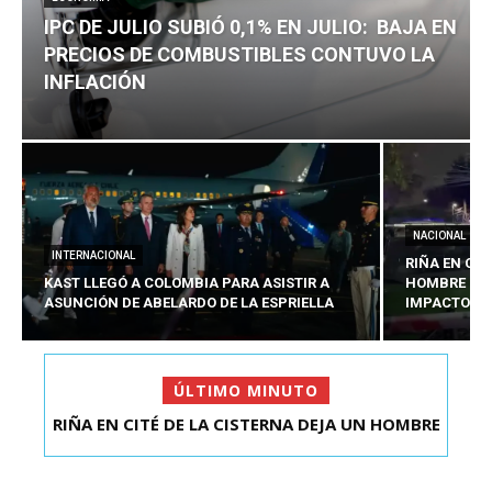
IPC DE JULIO SUBIÓ 0,1% EN JULIO: BAJA EN
PRECIOS DE COMBUSTIBLES CONTUVO LA
INFLACIÓN
NACIONAL
INTERNACIONAL
RIÑA EN CIT
KAST LLEGÓ A COLOMBIA PARA ASISTIR A
HOMBRE CO
ASUNCIÓN DE ABELARDO DE LA ESPRIELLA
IMPACTOS D
ÚLTIMO MINUTO
RIÑA EN CITÉ DE LA CISTERNA DEJA UN HOMBRE
IPC DE JULIO SUBIÓ 0,1% EN JULIO: BAJA EN
COLOMBIANO ...
PRECIOS DE ...