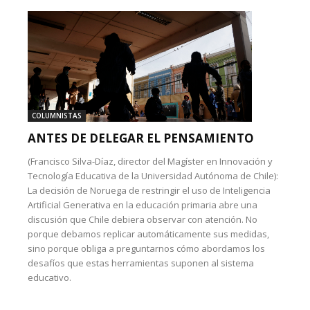
COLUMNISTAS
ANTES DE DELEGAR EL PENSAMIENTO
(Francisco Silva-Díaz, director del Magíster en Innovación y
Tecnología Educativa de la Universidad Autónoma de Chile):
La decisión de Noruega de restringir el uso de Inteligencia
Artificial Generativa en la educación primaria abre una
discusión que Chile debiera observar con atención. No
porque debamos replicar automáticamente sus medidas,
sino porque obliga a preguntarnos cómo abordamos los
desafíos que estas herramientas suponen al sistema
educativo.