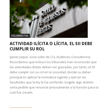
COLUMNISTAS
ACTIVIDAD ILÍCITA O LÍCITA, EL SII DEBE
CUMPLIR SU ROL
(Javier Jaque, socio Líder de CCL Auditores Consultores):
Recordemos que incluso los tribunales han reconocido que
las actividades ilícitas deben ser gravadas, por tanto, el SII
debe cumplir con su rol en la sociedad, donde su deber
principal es aplicar la normativa vigente y ejercer las
facultades que la ley le ha conferido. Exigirle algo distinto
sería pedirle que renuncie precisamente a la función para la
cual fue creado.