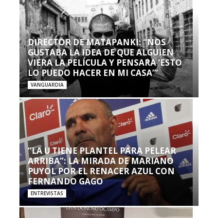
DIRECTOR DE MATAPANKI: “NOS
GUSTABA LA IDEA DE QUE ALGUIEN
VIERA LA PELÍCULA Y PENSARA ‘ESTO
LO PUEDO HACER EN MI CASA’”
VANGUARDIA
“LA U TIENE PLANTEL PARA PELEAR
ARRIBA”: LA MIRADA DE MARIANO
PUYOL POR EL RENACER AZUL CON
FERNANDO GAGO
ENTREVISTAS