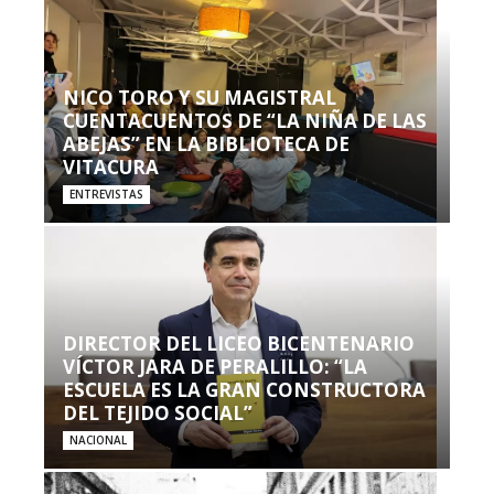
NICO TORO Y SU MAGISTRAL
CUENTACUENTOS DE “LA NIÑA DE LAS
ABEJAS” EN LA BIBLIOTECA DE
VITACURA
ENTREVISTAS
DIRECTOR DEL LICEO BICENTENARIO
VÍCTOR JARA DE PERALILLO: “LA
ESCUELA ES LA GRAN CONSTRUCTORA
DEL TEJIDO SOCIAL”
NACIONAL