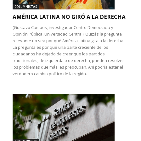
COLUMNISTAS
AMÉRICA LATINA NO GIRÓ A LA DERECHA
(Gustavo Campos, investigador Centro Democracia y
Opinión Pública, Universidad Central): Quizás la pregunta
relevante no sea por qué América Latina gira a la derecha.
La pregunta es por qué una parte creciente de los
ciudadanos ha dejado de creer que los partidos
tradicionales, de izquierda o de derecha, pueden resolver
los problemas que más les preocupan. Ahí podría estar el
verdadero cambio político de la región.