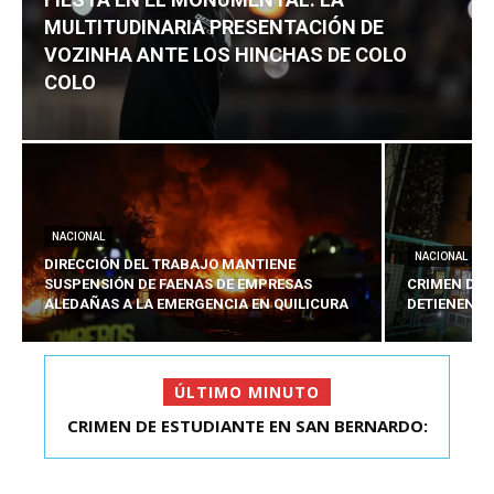
MULTITUDINARIA PRESENTACIÓN DE
VOZINHA ANTE LOS HINCHAS DE COLO
COLO
NACIONAL
NACIONAL
DIRECCIÓN DEL TRABAJO MANTIENE
SUSPENSIÓN DE FAENAS DE EMPRESAS
CRIMEN DE 
ALEDAÑAS A LA EMERGENCIA EN QUILICURA
DETIENEN A
ÚLTIMO MINUTO
CRIMEN DE ESTUDIANTE EN SAN BERNARDO:
FIESTA EN EL MONUMENTAL: LA
MULTITUDINARIA PRESENTACIÓ...
DETIENEN AL PRES...