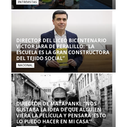
ENTREVISTAS
DIRECTOR DEL LICEO BICENTENARIO
VÍCTOR JARA DE PERALILLO: “LA
ESCUELA ES LA GRAN CONSTRUCTORA
DEL TEJIDO SOCIAL”
NACIONAL
DIRECTOR DE MATAPANKI: “NOS
GUSTABA LA IDEA DE QUE ALGUIEN
VIERA LA PELÍCULA Y PENSARA ‘ESTO
LO PUEDO HACER EN MI CASA’”