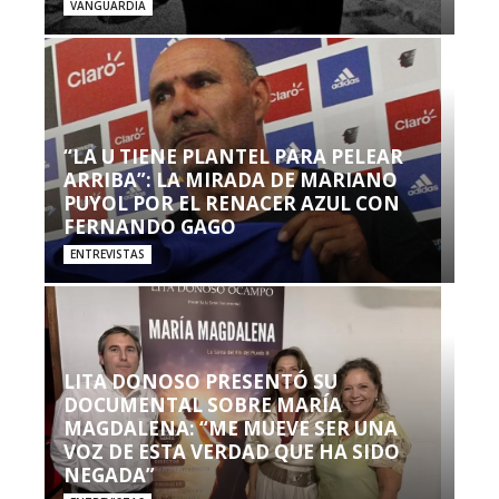
VANGUARDIA
“LA U TIENE PLANTEL PARA PELEAR
ARRIBA”: LA MIRADA DE MARIANO
PUYOL POR EL RENACER AZUL CON
FERNANDO GAGO
ENTREVISTAS
LITA DONOSO PRESENTÓ SU
DOCUMENTAL SOBRE MARÍA
MAGDALENA: “ME MUEVE SER UNA
VOZ DE ESTA VERDAD QUE HA SIDO
NEGADA”