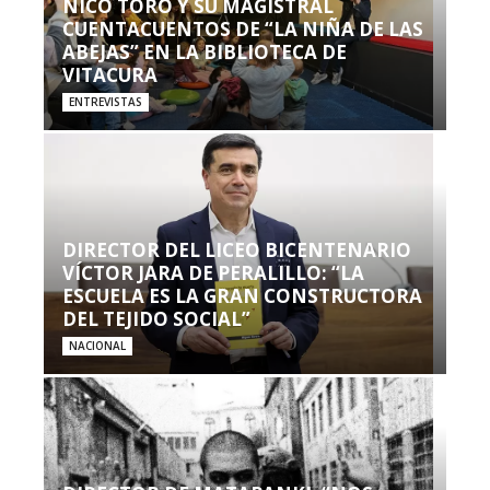
NICO TORO Y SU MAGISTRAL
CUENTACUENTOS DE “LA NIÑA DE LAS
ABEJAS” EN LA BIBLIOTECA DE
VITACURA
ENTREVISTAS
DIRECTOR DEL LICEO BICENTENARIO
VÍCTOR JARA DE PERALILLO: “LA
ESCUELA ES LA GRAN CONSTRUCTORA
DEL TEJIDO SOCIAL”
NACIONAL