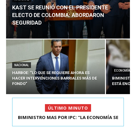
KAST SE REUNIÓ CON EL PRESIDENTE
ELECTO DE COLOMBIA: ABORDARON
SEGURIDAD
NACIONAL
ECONOMÍA
HARBOE: “LO QUE SE REQUIERE AHORA ES
HACER INTERVENCIONES BARRIALES MÁS DE
BIMINISTRO
FONDO”
ESTÁ ENCAU
ÚLTIMO MINUTO
KAST SE REUNIÓ CON EL PRESIDENTE ELECTO DE
COLOMBIA: A...