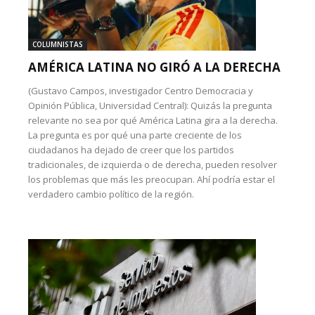
COLUMNISTAS
AMÉRICA LATINA NO GIRÓ A LA DERECHA
(Gustavo Campos, investigador Centro Democracia y
Opinión Pública, Universidad Central): Quizás la pregunta
relevante no sea por qué América Latina gira a la derecha.
La pregunta es por qué una parte creciente de los
ciudadanos ha dejado de creer que los partidos
tradicionales, de izquierda o de derecha, pueden resolver
los problemas que más les preocupan. Ahí podría estar el
verdadero cambio político de la región.