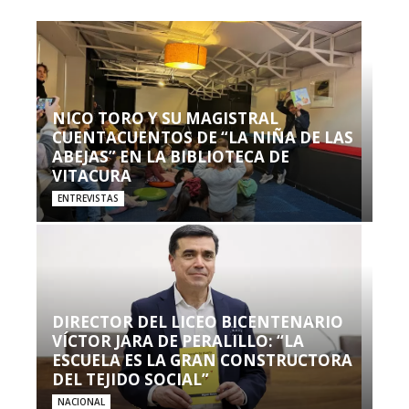
NICO TORO Y SU MAGISTRAL
CUENTACUENTOS DE “LA NIÑA DE LAS
ABEJAS” EN LA BIBLIOTECA DE
VITACURA
ENTREVISTAS
DIRECTOR DEL LICEO BICENTENARIO
VÍCTOR JARA DE PERALILLO: “LA
ESCUELA ES LA GRAN CONSTRUCTORA
DEL TEJIDO SOCIAL”
NACIONAL