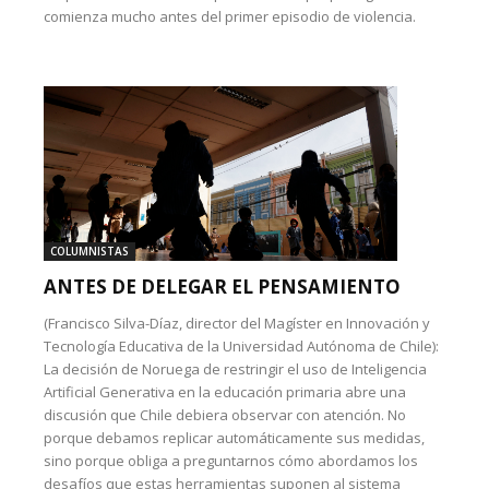
comienza mucho antes del primer episodio de violencia.
COLUMNISTAS
ANTES DE DELEGAR EL PENSAMIENTO
(Francisco Silva-Díaz, director del Magíster en Innovación y
Tecnología Educativa de la Universidad Autónoma de Chile):
La decisión de Noruega de restringir el uso de Inteligencia
Artificial Generativa en la educación primaria abre una
discusión que Chile debiera observar con atención. No
porque debamos replicar automáticamente sus medidas,
sino porque obliga a preguntarnos cómo abordamos los
desafíos que estas herramientas suponen al sistema