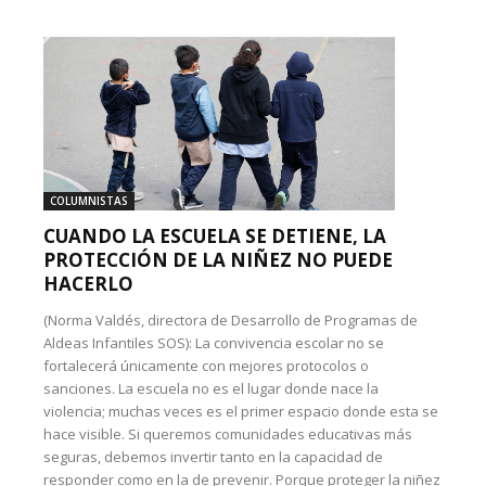
COLUMNISTAS
CUANDO LA ESCUELA SE DETIENE, LA
PROTECCIÓN DE LA NIÑEZ NO PUEDE
HACERLO
(Norma Valdés, directora de Desarrollo de Programas de
Aldeas Infantiles SOS): La convivencia escolar no se
fortalecerá únicamente con mejores protocolos o
sanciones. La escuela no es el lugar donde nace la
violencia; muchas veces es el primer espacio donde esta se
hace visible. Si queremos comunidades educativas más
seguras, debemos invertir tanto en la capacidad de
responder como en la de prevenir. Porque proteger la niñez