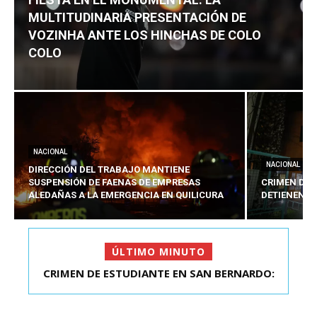
MULTITUDINARIA PRESENTACIÓN DE
VOZINHA ANTE LOS HINCHAS DE COLO
COLO
NACIONAL
NACIONAL
DIRECCIÓN DEL TRABAJO MANTIENE
SUSPENSIÓN DE FAENAS DE EMPRESAS
CRIMEN DE 
ALEDAÑAS A LA EMERGENCIA EN QUILICURA
DETIENEN A
ÚLTIMO MINUTO
FIESTA EN EL MONUMENTAL: LA
MULTITUDINARIA PRESENTACIÓ...