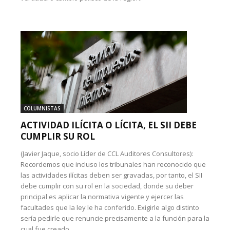
COLUMNISTAS
ACTIVIDAD ILÍCITA O LÍCITA, EL SII DEBE
CUMPLIR SU ROL
(Javier Jaque, socio Líder de CCL Auditores Consultores):
Recordemos que incluso los tribunales han reconocido que
las actividades ilícitas deben ser gravadas, por tanto, el SII
debe cumplir con su rol en la sociedad, donde su deber
principal es aplicar la normativa vigente y ejercer las
facultades que la ley le ha conferido. Exigirle algo distinto
sería pedirle que renuncie precisamente a la función para la
cual fue creado.