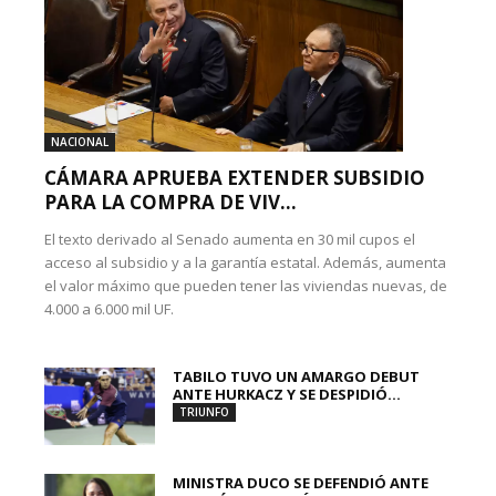
NACIONAL
CÁMARA APRUEBA EXTENDER SUBSIDIO
PARA LA COMPRA DE VIV...
El texto derivado al Senado aumenta en 30 mil cupos el
acceso al subsidio y a la garantía estatal. Además, aumenta
el valor máximo que pueden tener las viviendas nuevas, de
4.000 a 6.000 mil UF.
TABILO TUVO UN AMARGO DEBUT
ANTE HURKACZ Y SE DESPIDIÓ...
TRIUNFO
MINISTRA DUCO SE DEFENDIÓ ANTE