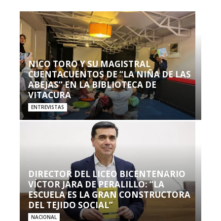
NICO TORO Y SU MAGISTRAL
CUENTACUENTOS DE “LA NIÑA DE LAS
ABEJAS” EN LA BIBLIOTECA DE
VITACURA
ENTREVISTAS
DIRECTOR DEL LICEO BICENTENARIO
VÍCTOR JARA DE PERALILLO: “LA
ESCUELA ES LA GRAN CONSTRUCTORA
DEL TEJIDO SOCIAL”
NACIONAL