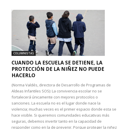
COLUMNISTAS
CUANDO LA ESCUELA SE DETIENE, LA
PROTECCIÓN DE LA NIÑEZ NO PUEDE
HACERLO
(Norma Valdés, directora de Desarrollo de Programas de
Aldeas Infantiles SOS): La convivencia escolar no se
fortalecerá únicamente con mejores protocolos o
sanciones. La escuela no es el lugar donde nace la
violencia; muchas veces es el primer espacio donde esta se
hace visible. Si queremos comunidades educativas más
seguras, debemos invertir tanto en la capacidad de
responder como en la de prevenir. Porque proteger la niñez