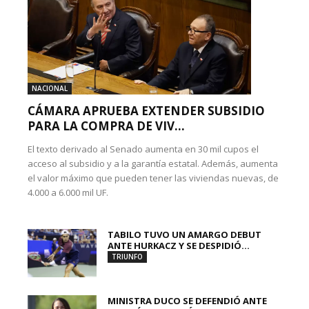
NACIONAL
CÁMARA APRUEBA EXTENDER SUBSIDIO
PARA LA COMPRA DE VIV...
El texto derivado al Senado aumenta en 30 mil cupos el
acceso al subsidio y a la garantía estatal. Además, aumenta
el valor máximo que pueden tener las viviendas nuevas, de
4.000 a 6.000 mil UF.
TABILO TUVO UN AMARGO DEBUT
ANTE HURKACZ Y SE DESPIDIÓ...
TRIUNFO
MINISTRA DUCO SE DEFENDIÓ ANTE