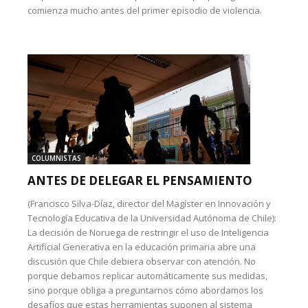
comienza mucho antes del primer episodio de violencia.
COLUMNISTAS
ANTES DE DELEGAR EL PENSAMIENTO
(Francisco Silva-Díaz, director del Magíster en Innovación y
Tecnología Educativa de la Universidad Autónoma de Chile):
La decisión de Noruega de restringir el uso de Inteligencia
Artificial Generativa en la educación primaria abre una
discusión que Chile debiera observar con atención. No
porque debamos replicar automáticamente sus medidas,
sino porque obliga a preguntarnos cómo abordamos los
desafíos que estas herramientas suponen al sistema