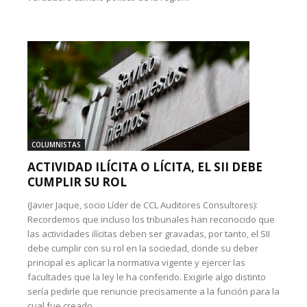
COLUMNISTAS
ACTIVIDAD ILÍCITA O LÍCITA, EL SII DEBE
CUMPLIR SU ROL
(Javier Jaque, socio Líder de CCL Auditores Consultores):
Recordemos que incluso los tribunales han reconocido que
las actividades ilícitas deben ser gravadas, por tanto, el SII
debe cumplir con su rol en la sociedad, donde su deber
principal es aplicar la normativa vigente y ejercer las
facultades que la ley le ha conferido. Exigirle algo distinto
sería pedirle que renuncie precisamente a la función para la
cual fue creado.