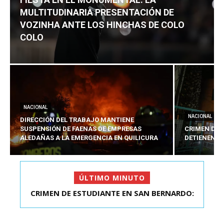
MULTITUDINARIA PRESENTACIÓN DE
VOZINHA ANTE LOS HINCHAS DE COLO
COLO
NACIONAL
NACIONAL
DIRECCIÓN DEL TRABAJO MANTIENE
SUSPENSIÓN DE FAENAS DE EMPRESAS
CRIMEN DE 
ALEDAÑAS A LA EMERGENCIA EN QUILICURA
DETIENEN A
ÚLTIMO MINUTO
FIESTA EN EL MONUMENTAL: LA
MULTITUDINARIA PRESENTACIÓ...