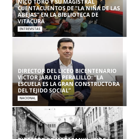
NICO TORO Y SU MAGISTRAL
CUENTACUENTOS DE “LA NIÑA DE LAS
ABEJAS” EN LA BIBLIOTECA DE
VITACURA
ENTREVISTAS
DIRECTOR DEL LICEO BICENTENARIO
VÍCTOR JARA DE PERALILLO: “LA
ESCUELA ES LA GRAN CONSTRUCTORA
DEL TEJIDO SOCIAL”
NACIONAL