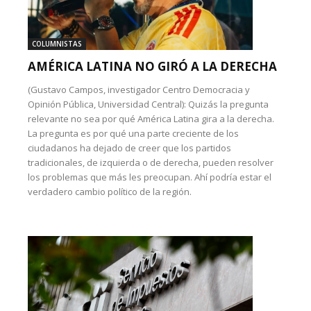
COLUMNISTAS
AMÉRICA LATINA NO GIRÓ A LA DERECHA
(Gustavo Campos, investigador Centro Democracia y
Opinión Pública, Universidad Central): Quizás la pregunta
relevante no sea por qué América Latina gira a la derecha.
La pregunta es por qué una parte creciente de los
ciudadanos ha dejado de creer que los partidos
tradicionales, de izquierda o de derecha, pueden resolver
los problemas que más les preocupan. Ahí podría estar el
verdadero cambio político de la región.