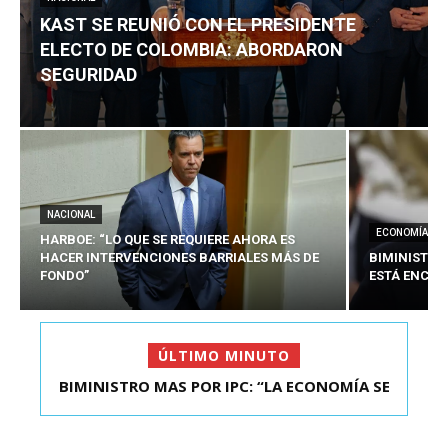
KAST SE REUNIÓ CON EL PRESIDENTE
ELECTO DE COLOMBIA: ABORDARON
SEGURIDAD
NACIONAL
ECONOMÍA
HARBOE: “LO QUE SE REQUIERE AHORA ES
HACER INTERVENCIONES BARRIALES MÁS DE
BIMINISTRO
FONDO”
ESTÁ ENCAU
ÚLTIMO MINUTO
BIMINISTRO MAS POR IPC: “LA ECONOMÍA SE
KAST SE REUNIÓ CON EL PRESIDENTE ELECTO DE
ESTÁ ENC...
COLOMBIA: A...