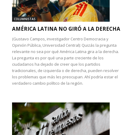
COLUMNISTAS
AMÉRICA LATINA NO GIRÓ A LA DERECHA
(Gustavo Campos, investigador Centro Democracia y
Opinión Pública, Universidad Central): Quizás la pregunta
relevante no sea por qué América Latina gira a la derecha.
La pregunta es por qué una parte creciente de los
ciudadanos ha dejado de creer que los partidos
tradicionales, de izquierda o de derecha, pueden resolver
los problemas que más les preocupan. Ahí podría estar el
verdadero cambio político de la región.