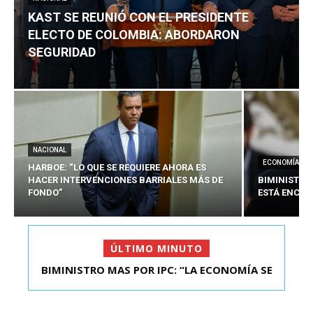
KAST SE REUNIÓ CON EL PRESIDENTE
ELECTO DE COLOMBIA: ABORDARON
SEGURIDAD
NACIONAL
ECONOMÍA
HARBOE: “LO QUE SE REQUIERE AHORA ES
HACER INTERVENCIONES BARRIALES MÁS DE
BIMINISTRO
FONDO”
ESTÁ ENCAU
ÚLTIMO MINUTO
BIMINISTRO MAS POR IPC: “LA ECONOMÍA SE
KAST SE REUNIÓ CON EL PRESIDENTE ELECTO DE
ESTÁ ENC...
COLOMBIA: A...