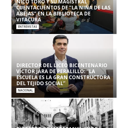
NICO TORO Y SU MAGISTRAL
CUENTACUENTOS DE “LA NIÑA DE LAS
ABEJAS” EN LA BIBLIOTECA DE
VITACURA
ENTREVISTAS
DIRECTOR DEL LICEO BICENTENARIO
VÍCTOR JARA DE PERALILLO: “LA
ESCUELA ES LA GRAN CONSTRUCTORA
DEL TEJIDO SOCIAL”
NACIONAL