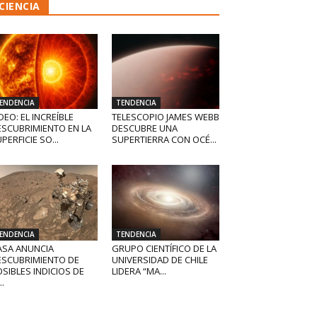
CIENCIA
ENDENCIA
TENDENCIA
DEO: EL INCREÍBLE
TELESCOPIO JAMES WEBB
ESCUBRIMIENTO EN LA
DESCUBRE UNA
PERFICIE SO...
SUPERTIERRA CON OCÉ...
ENDENCIA
TENDENCIA
ASA ANUNCIA
GRUPO CIENTÍFICO DE LA
ESCUBRIMIENTO DE
UNIVERSIDAD DE CHILE
SIBLES INDICIOS DE
LIDERA “MA...
..