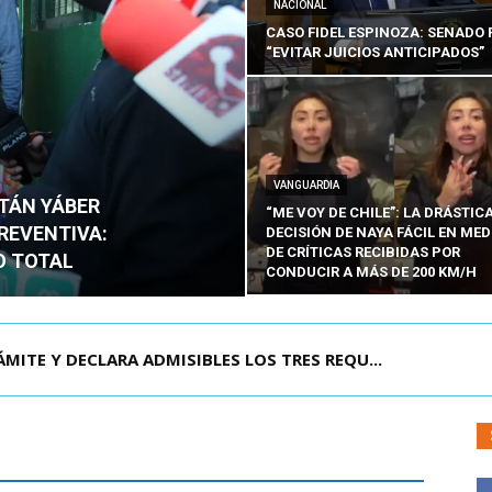
NACIONAL
CASO FIDEL ESPINOZA: SENADO 
“EVITAR JUICIOS ANTICIPADOS”
VANGUARDIA
ITÁN YÁBER
“ME VOY DE CHILE”: LA DRÁSTIC
PREVENTIVA:
DECISIÓN DE NAYA FÁCIL EN MED
DE CRÍTICAS RECIBIDAS POR
O TOTAL
CONDUCIR A MÁS DE 200 KM/H
MITE Y DECLARA ADMISIBLES LOS TRES REQU...
AVÍN SALIÓ DE CAPITÁN YÁBER DESPUÉS DE 90 ...