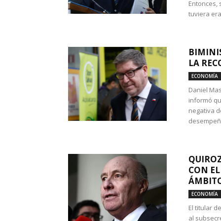
Entonces, 
tuviera era
BIMINI
LA REC
ECONOMÍA
Daniel Mas
informó qu
negativa d
desempeño 
QUIROZ
CON EL
ÁMBITO
ECONOMÍA
El titular
al subsecr