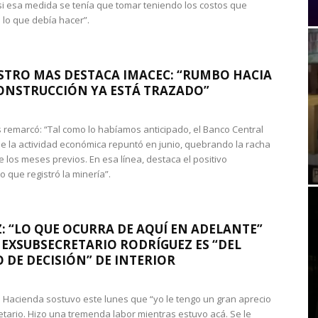
si esa medida se tenía que tomar teniendo los costos que
 lo que debía hacer”.
STRO MAS DESTACA IMACEC: “RUMBO HACIA
ONSTRUCCIÓN YA ESTÁ TRAZADO”
 remarcó: “Tal como lo habíamos anticipado, el Banco Central
e la actividad económica repuntó en junio, quebrando la racha
e los meses previos. En esa línea, destaca el positivo
que registró la minería”.
: “LO QUE OCURRA DE AQUÍ EN ADELANTE”
 EXSUBSECRETARIO RODRÍGUEZ ES “DEL
 DE DECISIÓN” DE INTERIOR
 de Hacienda sostuvo este lunes que “yo le tengo un gran aprecio
etario. Hizo una tremenda labor mientras estuvo acá. Se le