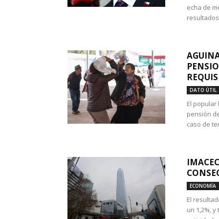
echa de me
resultados
AGUINA
PENSIO
REQUIS
DATO ÚTIL
El popular
pensión de
caso de te
IMACEC
CONSEC
ECONOMÍA
El resulta
un 1,2%, y