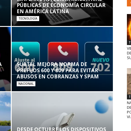
PÚBLICAS DE ECONOMÍA CIRCULAR
EN AMÉRICA LATINA
TECNOLOGÍA
T
VI
D
SU
A
SUBTEL MEJORA NORMA DE
PREFIJOS 600 Y 809 PARA EVITAR
ABUSOS EN COBRANZAS Y SPAM
NACIONAL
T
N
D
PO
VI.
DESDE OCTUBRE LOS DISPOSITIVOS