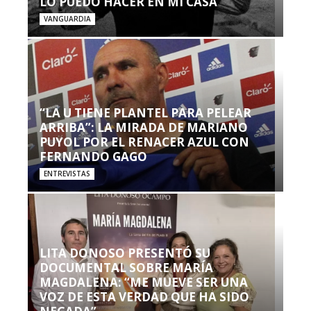
LO PUEDO HACER EN MI CASA’”
VANGUARDIA
“LA U TIENE PLANTEL PARA PELEAR
ARRIBA”: LA MIRADA DE MARIANO
PUYOL POR EL RENACER AZUL CON
FERNANDO GAGO
ENTREVISTAS
LITA DONOSO PRESENTÓ SU
DOCUMENTAL SOBRE MARÍA
MAGDALENA: “ME MUEVE SER UNA
VOZ DE ESTA VERDAD QUE HA SIDO