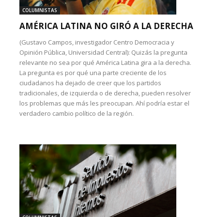
COLUMNISTAS
AMÉRICA LATINA NO GIRÓ A LA DERECHA
(Gustavo Campos, investigador Centro Democracia y
Opinión Pública, Universidad Central): Quizás la pregunta
relevante no sea por qué América Latina gira a la derecha.
La pregunta es por qué una parte creciente de los
ciudadanos ha dejado de creer que los partidos
tradicionales, de izquierda o de derecha, pueden resolver
los problemas que más les preocupan. Ahí podría estar el
verdadero cambio político de la región.