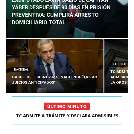
YÁBER DESPUÉS DE 90 DÍAS EN PRISIÓN
PREVENTIVA: CUMPLIRÁ ARRESTO
DOMICILIARIO TOTAL
NACIONAL
NACIONAL
TC ADMITE 
CASO FIDEL ESPINOZA: SENADO PIDE “EVITAR
ADMISIBLES
JUICIOS ANTICIPADOS”
LA OPOSICI
ÚLTIMO MINUTO
TC ADMITE A TRÁMITE Y DECLARA ADMISIBLES
LOS TRES REQU...