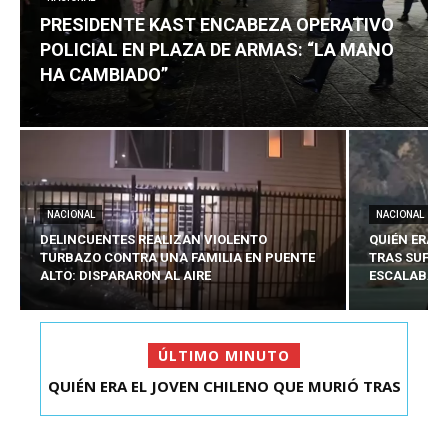
PRESIDENTE KAST ENCABEZA OPERATIVO
POLICIAL EN PLAZA DE ARMAS: “LA MANO
HA CAMBIADO”
NACIONAL
NACIONAL
DELINCUENTES REALIZAN VIOLENTO
QUIÉN ERA 
TURBAZO CONTRA UNA FAMILIA EN PUENTE
TRAS SUFRI
ALTO: DISPARARON AL AIRE
ESCALABA E
ÚLTIMO MINUTO
PRESIDENTE KAST ENCABEZA OPERATIVO
POLICIAL EN PLAZA D...