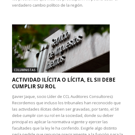
verdadero cambio político de la región.
COLUMNISTAS
ACTIVIDAD ILÍCITA O LÍCITA, EL SII DEBE
CUMPLIR SU ROL
(Javier Jaque, socio Líder de CCL Auditores Consultores):
Recordemos que incluso los tribunales han reconocido que
las actividades ilícitas deben ser gravadas, por tanto, el SII
debe cumplir con su rol en la sociedad, donde su deber
principal es aplicar la normativa vigente y ejercer las
facultades que la ley le ha conferido. Exigirle algo distinto
sería pedirle que renuncie precisamente a la función para la