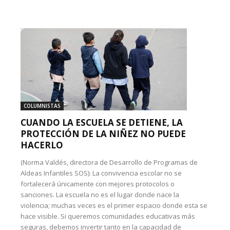
COLUMNISTAS
CUANDO LA ESCUELA SE DETIENE, LA
PROTECCIÓN DE LA NIÑEZ NO PUEDE
HACERLO
(Norma Valdés, directora de Desarrollo de Programas de
Aldeas Infantiles SOS): La convivencia escolar no se
fortalecerá únicamente con mejores protocolos o
sanciones. La escuela no es el lugar donde nace la
violencia; muchas veces es el primer espacio donde esta se
hace visible. Si queremos comunidades educativas más
seguras, debemos invertir tanto en la capacidad de