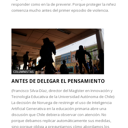
responder como en la de prevenir. Porque proteger la niñez
comienza mucho antes del primer episodio de violencia.
COLUMNISTAS
ANTES DE DELEGAR EL PENSAMIENTO
(Francisco Silva-Díaz, director del Magíster en Innovación y
Tecnología Educativa de la Universidad Autónoma de Chile):
La decisión de Noruega de restringir el uso de Inteligencia
Artificial Generativa en la educación primaria abre una
discusión que Chile debiera observar con atención. No
porque debamos replicar automáticamente sus medidas,
sino porque obliga a preguntarnos cómo abordamos los