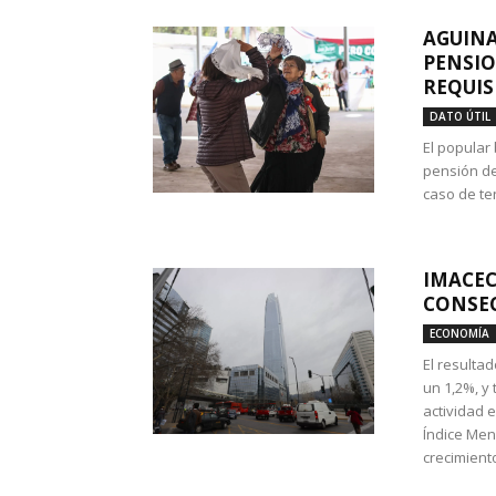
AGUINA
PENSIO
REQUIS
DATO ÚTIL
El popular
pensión de
caso de te
IMACEC
CONSEC
ECONOMÍA
El resulta
un 1,2%, y
actividad 
Índice Men
crecimiento