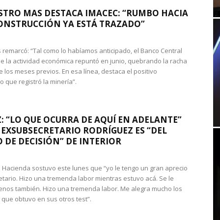
STRO MAS DESTACA IMACEC: “RUMBO HACIA
ONSTRUCCIÓN YA ESTÁ TRAZADO”
 remarcó: “Tal como lo habíamos anticipado, el Banco Central
e la actividad económica repuntó en junio, quebrando la racha
e los meses previos. En esa línea, destaca el positivo
que registró la minería”.
: “LO QUE OCURRA DE AQUÍ EN ADELANTE”
 EXSUBSECRETARIO RODRÍGUEZ ES “DEL
 DE DECISIÓN” DE INTERIOR
 de Hacienda sostuvo este lunes que “yo le tengo un gran aprecio
etario. Hizo una tremenda labor mientras estuvo acá. Se le
nos también. Hizo una tremenda labor. Me alegra mucho los
 que obtuvo en sus otros test”.