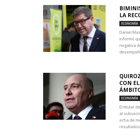
BIMINI
LA REC
ECONOMÍA
Daniel Mas
informó qu
negativa d
desempeño 
QUIROZ
CON EL
ÁMBITO
ECONOMÍA
El titular
al subsecr
echa de me
resultados