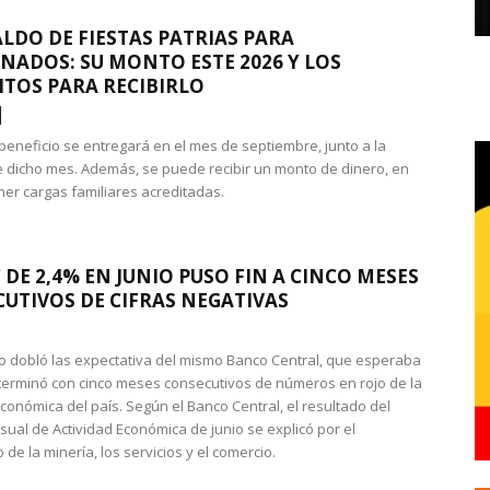
LDO DE FIESTAS PATRIAS PARA
NADOS: SU MONTO ESTE 2026 Y LOS
ITOS PARA RECIBIRLO
 beneficio se entregará en el mes de septiembre, junto a la
 dicho mes. Además, se puede recibir un monto de dinero, en
ner cargas familiares acreditadas.
 DE 2,4% EN JUNIO PUSO FIN A CINCO MESES
UTIVOS DE CIFRAS NEGATIVAS
do dobló las expectativa del mismo Banco Central, que esperaba
 terminó con cinco meses consecutivos de números en rojo de la
económica del país. Según el Banco Central, el resultado del
sual de Actividad Económica de junio se explicó por el
 de la minería, los servicios y el comercio.