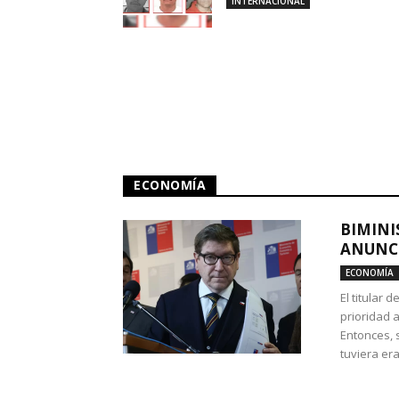
INTERNACIONAL
ECONOMÍA
BIMINI
ANUNCI
ECONOMÍA
El titular 
prioridad 
Entonces, 
tuviera era