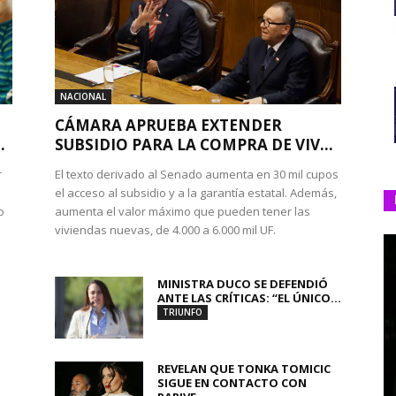
NACIONAL
CÁMARA APRUEBA EXTENDER
.
SUBSIDIO PARA LA COMPRA DE VIV...
r
El texto derivado al Senado aumenta en 30 mil cupos
el acceso al subsidio y a la garantía estatal. Además,
o
aumenta el valor máximo que pueden tener las
viviendas nuevas, de 4.000 a 6.000 mil UF.
MINISTRA DUCO SE DEFENDIÓ
ANTE LAS CRÍTICAS: “EL ÚNICO...
TRIUNFO
REVELAN QUE TONKA TOMICIC
SIGUE EN CONTACTO CON