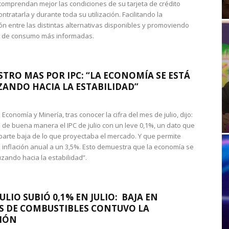
omprendan mejor las condiciones de su tarjeta de crédito
ntratarla y durante toda su utilización. Facilitando la
n entre las distintas alternativas disponibles y promoviendo
s de consumo más informadas.
STRO MAS POR IPC: “LA ECONOMÍA SE ESTÁ
ANDO HACIA LA ESTABILIDAD”
de Economía y Minería, tras conocer la cifra del mes de julio, dijo:
 de buena manera el IPC de julio con un leve 0,1%, un dato que
 parte baja de lo que proyectaba el mercado. Y que permite
 inflación anual a un 3,5%. Esto demuestra que la economía se
zando hacia la estabilidad”.
JULIO SUBIÓ 0,1% EN JULIO: BAJA EN
S DE COMBUSTIBLES CONTUVO LA
IÓN