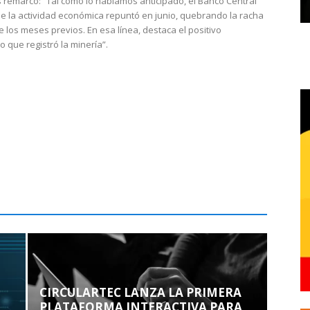
 remarcó: “Tal como lo habíamos anticipado, el Banco Central
e la actividad económica repuntó en junio, quebrando la racha
e los meses previos. En esa línea, destaca el positivo
que registró la minería”.
CIRCULARTEC LANZA LA PRIMERA
PLATAFORMA INTERACTIVA PARA