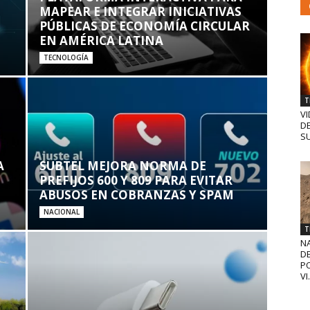
MAPEAR E INTEGRAR INICIATIVAS
PÚBLICAS DE ECONOMÍA CIRCULAR
EN AMÉRICA LATINA
TECNOLOGÍA
T
VI
D
SU
A
SUBTEL MEJORA NORMA DE
PREFIJOS 600 Y 809 PARA EVITAR
ABUSOS EN COBRANZAS Y SPAM
NACIONAL
T
N
D
PO
VI.