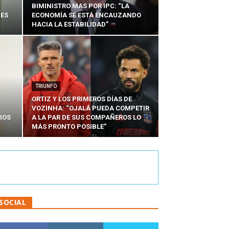
BIMINISTRO MAS POR IPC: “LA
NES
ECONOMÍA SE ESTÁ ENCAUZANDO
HACIA LA ESTABILIDAD”
TRIUNFO
ORTIZ Y LOS PRIMEROS DÍAS DE
VOZINHA: “OJALÁ PUEDA COMPETIR
IOS
A LA PAR DE SUS COMPAÑEROS LO
MÁS PRONTO POSIBLE”
SOCIAL