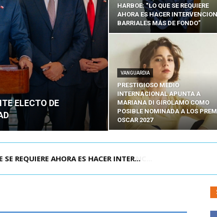
HARBOE: “LO QUE SE REQUIERE
AHORA ES HACER INTERVENCIO
BARRIALES MÁS DE FONDO”
VANGUARDIA
PRESTIGIOSO MEDIO
INTERNACIONAL APUNTA A
NTE ELECTO DE
MARIANA DI GIROLAMO COMO
POSIBLE NOMINADA A LOS PREM
AD
OSCAR 2027
POR IPC: “LA ECONOMÍA SE ESTÁ ENC...