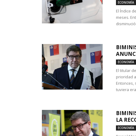
ECONOMÍA
El Índice 
meses. Ent
disminución
BIMINI
ANUNCI
ECONOMÍA
El titular 
prioridad 
Entonces, 
tuviera era
BIMINI
LA REC
ECONOMÍA