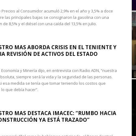
de Precios al Consumidor acumuló 2,9% en el año y 3,5% a doce
re las principales bajas se consignaron la gasolina con una
 de 8,5% y el diésel con una caída del 13,5% en julio.
STRO MAS ABORDA CRISIS EN EL TENIENTE Y
A REVISIÓN DE ACTIVOS DEL ESTADO
de Economía y Minería dijo, en entrevista con Radio ADN, “nuestra
absoluta, siempre será la vida y la seguridad de las personas.
si esa medida se tenía que tomar teniendo los costos que
 lo que debía hacer”.
STRO MAS DESTACA IMACEC: “RUMBO HACIA
ONSTRUCCIÓN YA ESTÁ TRAZADO”