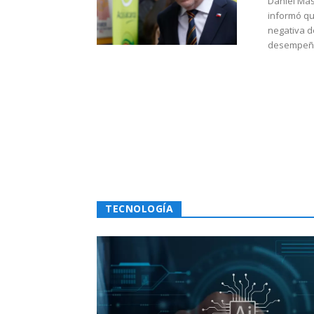
Daniel Mas
informó qu
negativa d
desempeño 
TECNOLOGÍA