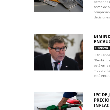
personas c
antes de co
comparació
decisione
BIMINI
ENCAUZ
ECONOMÍA
El titular 
“Recibimos
está en la
moderar la
está encau
IPC DE 
PRECIO
INFLAC