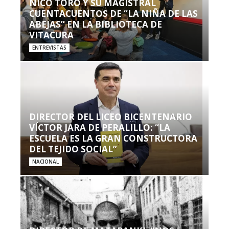
NICO TORO Y SU MAGISTRAL
CUENTACUENTOS DE “LA NIÑA DE LAS
ABEJAS” EN LA BIBLIOTECA DE
VITACURA
ENTREVISTAS
DIRECTOR DEL LICEO BICENTENARIO
VÍCTOR JARA DE PERALILLO: “LA
ESCUELA ES LA GRAN CONSTRUCTORA
DEL TEJIDO SOCIAL”
NACIONAL