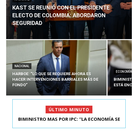
KAST SE REUNIÓ CON EL PRESIDENTE
ELECTO DE COLOMBIA: ABORDARON
SEGURIDAD
NACIONAL
ECONOMÍA
HARBOE: “LO QUE SE REQUIERE AHORA ES
HACER INTERVENCIONES BARRIALES MÁS DE
BIMINISTRO
FONDO”
ESTÁ ENCAU
ÚLTIMO MINUTO
BIMINISTRO MAS POR IPC: “LA ECONOMÍA SE
KAST SE REUNIÓ CON EL PRESIDENTE ELECTO DE
ESTÁ ENC...
COLOMBIA: A...