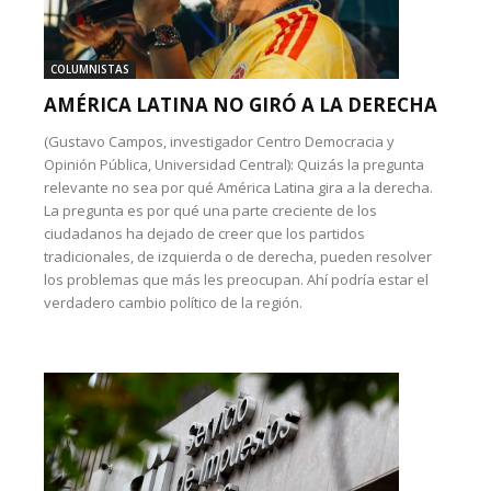
COLUMNISTAS
AMÉRICA LATINA NO GIRÓ A LA DERECHA
(Gustavo Campos, investigador Centro Democracia y
Opinión Pública, Universidad Central): Quizás la pregunta
relevante no sea por qué América Latina gira a la derecha.
La pregunta es por qué una parte creciente de los
ciudadanos ha dejado de creer que los partidos
tradicionales, de izquierda o de derecha, pueden resolver
los problemas que más les preocupan. Ahí podría estar el
verdadero cambio político de la región.