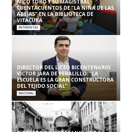
NICO TORO Y SU MAGISTRAL
CUENTACUENTOS DE “LA NIÑA DE LAS
ABEJAS” EN LA BIBLIOTECA DE
VITACURA
ENTREVISTAS
DIRECTOR DEL LICEO BICENTENARIO
VÍCTOR JARA DE PERALILLO: “LA
ESCUELA ES LA GRAN CONSTRUCTORA
DEL TEJIDO SOCIAL”
NACIONAL