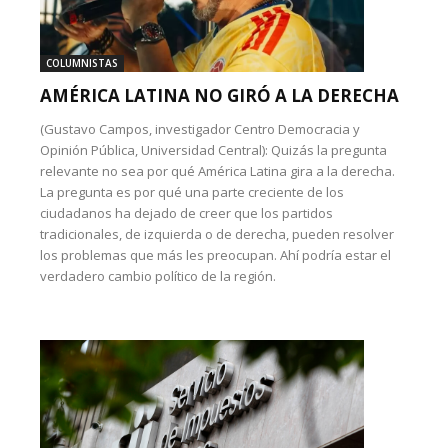
COLUMNISTAS
AMÉRICA LATINA NO GIRÓ A LA DERECHA
(Gustavo Campos, investigador Centro Democracia y
Opinión Pública, Universidad Central): Quizás la pregunta
relevante no sea por qué América Latina gira a la derecha.
La pregunta es por qué una parte creciente de los
ciudadanos ha dejado de creer que los partidos
tradicionales, de izquierda o de derecha, pueden resolver
los problemas que más les preocupan. Ahí podría estar el
verdadero cambio político de la región.