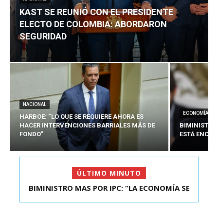
KAST SE REUNIÓ CON EL PRESIDENTE
ELECTO DE COLOMBIA: ABORDARON
SEGURIDAD
NACIONAL
ECONOMÍA
HARBOE: “LO QUE SE REQUIERE AHORA ES
HACER INTERVENCIONES BARRIALES MÁS DE
BIMINISTRO
FONDO”
ESTÁ ENCAU
ÚLTIMO MINUTO
BIMINISTRO MAS POR IPC: “LA ECONOMÍA SE
KAST SE REUNIÓ CON EL PRESIDENTE ELECTO DE
ESTÁ ENC...
COLOMBIA: A...