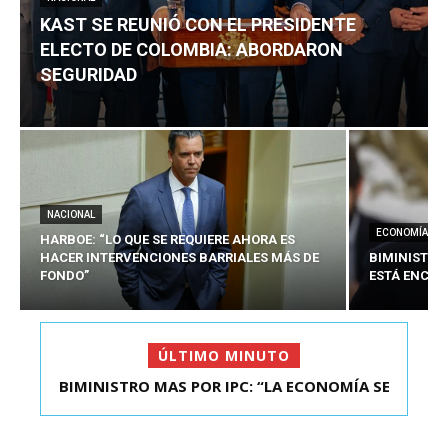
KAST SE REUNIÓ CON EL PRESIDENTE
ELECTO DE COLOMBIA: ABORDARON
SEGURIDAD
NACIONAL
ECONOMÍA
HARBOE: “LO QUE SE REQUIERE AHORA ES
HACER INTERVENCIONES BARRIALES MÁS DE
BIMINISTRO
FONDO”
ESTÁ ENCAU
ÚLTIMO MINUTO
BIMINISTRO MAS POR IPC: “LA ECONOMÍA SE
KAST SE REUNIÓ CON EL PRESIDENTE ELECTO DE
ESTÁ ENC...
COLOMBIA: A...