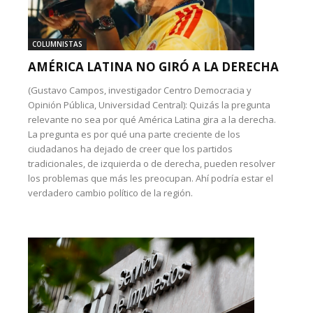
COLUMNISTAS
AMÉRICA LATINA NO GIRÓ A LA DERECHA
(Gustavo Campos, investigador Centro Democracia y
Opinión Pública, Universidad Central): Quizás la pregunta
relevante no sea por qué América Latina gira a la derecha.
La pregunta es por qué una parte creciente de los
ciudadanos ha dejado de creer que los partidos
tradicionales, de izquierda o de derecha, pueden resolver
los problemas que más les preocupan. Ahí podría estar el
verdadero cambio político de la región.