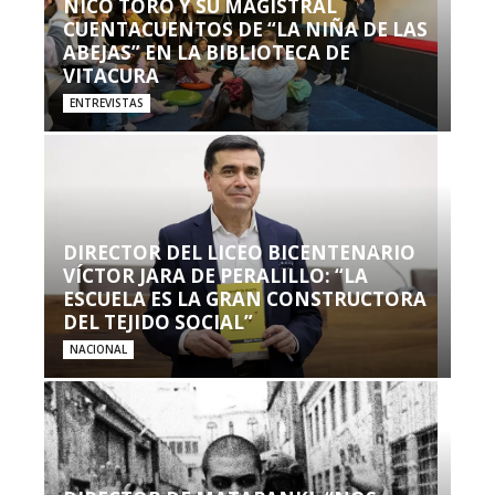
NICO TORO Y SU MAGISTRAL
CUENTACUENTOS DE “LA NIÑA DE LAS
ABEJAS” EN LA BIBLIOTECA DE
VITACURA
ENTREVISTAS
DIRECTOR DEL LICEO BICENTENARIO
VÍCTOR JARA DE PERALILLO: “LA
ESCUELA ES LA GRAN CONSTRUCTORA
DEL TEJIDO SOCIAL”
NACIONAL